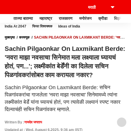
ताज्या बातम्या
महाराष्ट्र
राजकारण
मनोरंजन
क्रीडा
बिझनेस
India At 2047
फिफा विश्वचषक
Ideas of India
मुख्यपृष्ठ
करमणूक
SACHIN PILGAONKAR ON LAXMIKANT BERDE: 'नवरा
माझा नवसाचा सिनेमात मला लक्ष्याला घ्यायचं होतं, पण...'; लक्ष्मीकांत बेर्डेंनी का दिलेला सचिन
Sachin Pilgaonkar On Laxmikant Berde:
पिळगांवकरांसोबत काम करायला नकार?
'नवरा माझा नवसाचा सिनेमात मला लक्ष्याला घ्यायचं
होतं, पण...'; लक्ष्मीकांत बेर्डेंनी का दिलेला सचिन
पिळगांवकरांसोबत काम करायला नकार?
Sachin Pilgaonkar On Laxmikant Berde: सचिन
पिळगांवकरांचा गाजलेला 'नवरा माझा नवसाचा' सिनेमामध्ये त्यांना
लक्ष्मीकांत बेर्डे यांना घ्यायचं होतं, पण त्यावेळी लक्ष्यानं स्पष्ट नकार
दिल्याचंही सचिन पिळगांवकर म्हणाले.
Written By :
नामदेव जगताप
Updated at : Wed, August 6,2025, 9:36 am (IST)