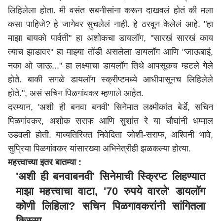
लिहिलेला होता. मी वसंत सबनीसांना करून दाखवलं होतं की मला
कसा पाहिजे? हे जागेवर सुचलेलं नाही. हे ठरवून केलेलं आहे. "हा
माझा बायको पार्वती" हा अशोकचा डायलॉग, "सारखं सारखं काय
त्याच झाडावर" हा माझ्या तोंडी असलेला डायलॉग आणि "जाऊबाई,
नका ओ जाऊ..." हा लक्ष्याचा डायलॉग तिथे आपसूकच म्हटले गेले
होते. बाकी सगळे डायलॉग स्क्रीप्टमध्ये आधीपासूनच लिहिलेले
होते.", असं सचिन पिळगांवकर म्हणाले आहेत.
दरम्यान, 'अशी ही बनवा बनवी' सिनेमात लक्ष्मीकांत बेर्डे, सचिन
पिळगांवकर, अशोक सराफ आणि सुशांत रे या चौघांनी धम्माल
उडवली होती. याव्यतिरिक्त निवेदिता जोशी-सराफ, अश्विनी भावे,
सुप्रिया पिळगांवकर यांसारख्या अभिनेत्रीही झळकल्या होत्या.
महत्त्वाच्या इतर बातम्या :
'अशी ही बनवाबनवी' सिनेमाची स्क्रिप्ट लिहण्यात
माझा महत्त्वाचा वाटा, '70 रुपये वारले' डायलॉग
कोणी लिहिला? सचिन पिळगावकरांनी सांगितला
किस्सा