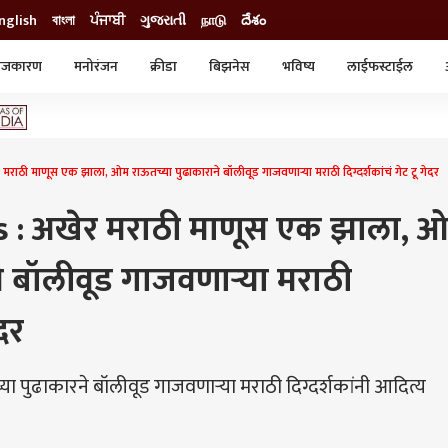
nglish
বাংলা
ਪੰਜਾਬੀ
ગુજરાતી
நாடு
దేశం
ाजकारण
मनोरंजन
क्रीडा
बिझनेस
भविष्य
लाईफस्टाईल
स्टाईल
क्राईम
व्यापार-उद्योग
ट्रेडिंग
ऑटो
ी माणूस एक झाला, ओम राऊतच्या पुढाकाराने बॉलीवूड गाजवणाऱ्या मराठी दिग्दर्शकांचं गेट टू गेदर
s : अखेर मराठी माणूस एक झाला, 
े बॉलीवूड गाजवणाऱ्या मराठी
ेदर
पुढाकारने बॉलीवूड गाजवणाऱ्या मराठी दिग्दर्शकांनी आदित्य