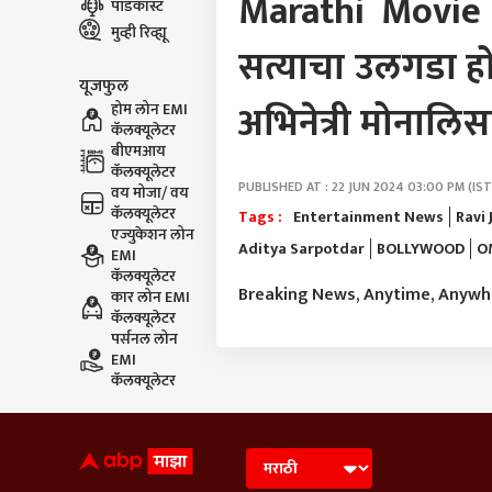
Marathi Movie 
पॉडकास्ट
मुव्ही रिव्ह्यू
सत्याचा उलगडा हो
यूजफुल
अभिनेत्री मोनालिस
होम लोन EMI
कॅलक्यूलेटर
बीएमआय
कॅलक्यूलेटर
PUBLISHED AT : 22 JUN 2024 03:00 PM (IST
वय मोजा/ वय
कॅलक्यूलेटर
Tags :
Entertainment News
Ravi
एज्युकेशन लोन
Aditya Sarpotdar
BOLLYWOOD
O
EMI
कॅलक्यूलेटर
Breaking News, Anytime, Anyw
कार लोन EMI
कॅलक्यूलेटर
पर्सनल लोन
EMI
कॅलक्यूलेटर