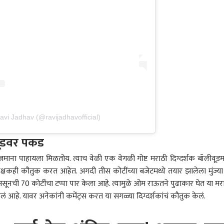
, पोलिसांना खोलीत
पक्षाचा खटला निर्णायक
वाटत असेल तर
महाग!
हवर्धक गोळ्या, पट्टा अन्
वळणावर, जेन झी
प्रदेशाध्यक्षांबाबत निर्णय घ्या,
मिळव
ोजे सापडले,
आंदोलनाचेही पडसाद,
प्रशांत किशोरांनी सुनेत्रा
डिलि
सांसमोर आरोपीचा माज
एकनाथ शिंदे पंतप्रधान
पवारांना थेटच सांगितलं,
काढल
म
मोदींना भेटणार
सुनील तटकरेंबाबत नाराजी
हादर
avi Jadhav (@ravijadhavofficial)
ीवूडवर पकड
जमाना पाहायला मिळतोय. त्याच वेळी एक वेगळी गोष्ट मराठी दिग्दर्शक बॉलीवूडमध
प्रेक्षकही कौतुक करत आहेत. अगदी तीस कोटींच्या बजेटमध्ये तयार झालेला मुंज्या
असूनची 70 कोटींचा टप्पा पार केला आहे. त्यामुळे ओम राऊतने पुढाकार घेत या मर
 केलं आहे. यावर अनेकांनी कमेंट्स करत या सगळ्या दिग्दर्शकांचं कौतुक केलं.