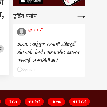
का
न,
ट्रेडिंग पर्याय
सुधीर दाणी
BLOG : खड्डेमुक्त रस्त्यांची उद्दिष्टपूर्ती
होत नाही तोपर्यंत वाहनांवरील दंडात्मक
कारवाई ला स्थगिती द्या !
Opinion
व्हिडीओ
फोटो गॅलरी
पॉडकास्ट
शॉर्ट व्हिडीओ