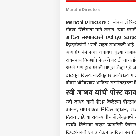
Marathi Directors
Marathi Directors :
बॉक्स ऑफिसवर 
मोठ्या सिनेमांना मागे सारलं. त्यात मरा
आदित्य सरपोतदारने (Aditya Sarp
दिग्दर्शकांनी अगदी सहज सांभाळली आहे. 
सत्य प्रेम की कथा, रामायण, मुंज्या यां
सगळ्यांचं दिग्दर्शन केलं ते मराठी मा
असते. पण हाच मराठी माणूस जेव्हा पुढे जा
दाखवून दिलंय. बॉलीवूडवर अधिराज्य गाजव
बॉक्स ऑफिसवर आदित्य सरपोतदारला मिळाल
रवी जाधव यांची पोस्ट का
रवी जाधव यांनी शेअर केलेल्या पोस्टमध
उतेकर, ओम राऊत, निखिल महाजन, राजेश 
दिसत आहे. या सगळ्यांनीच बॉलीवूडमध्ये
मराठी सिनेमात उत्कृष्ट कामगिरी केले
दिग्दर्शकांनी एकत्र येऊन आदित्य सरपोतद