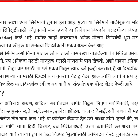
सध्या एका सिनेमाची तुफान हवा आहे. मुंज्या या सिनेमाने बॉलीवूडच्या मोठ
ठी सिनेसृष्टीसाठी कौतुकाची बाब म्हणजे या सिनेमाचं दिग्दर्शन मराठमोळा दिग्दर
otdar)
केलं आहे. मागील काही काळामध्ये अनेक मोठ्या सिनेमांची धुरा मर
त्यातच कौतुक या सगळ्या दिग्दर्शकांनी एकत्र येऊन केलं आहे.
सारखे सिनेमे असो किंवा पाताल लोक, ताली यांसारख्या गाजलेल्या वेब सिरिज असो.
णसांनी. पण अनेकदा मराठी माणूसच मराठी माणसाचे पाय खेचतो, अशी भावना अनेका
तो, तेव्हा चार मराठी माणसं एकत्र मिळून त्याचं कौतुकही करतात, हे या दिग्दर्शका
ाणाऱ्या या मराठी दिग्दर्शकांचं नुकतच गेट टू गेदर झालं आणि त्याचं कारण हो
ेलं यश. दिग्दर्शक रवी जाधव यांनी या संदर्भात एक पोस्ट शेअर केली आहे.
य?
्ये अविनाश अरुण, आदित्य सरपोतदार, समीर विद्वंस, निपुण धर्माधिकारी, लक्ष
म्हापुसरकर,तेजस,देऊस्कर, ज्ञानेश झोटिंग, जयप्राद देसाई, रवी जाधव ही मं
 तोडीस तोड काम केलं आहे. या फोटोला कॅप्शन देत रवी जाधव यांनी म्हटलं की, 
ल्या आणि आता हिंदी चित्रपट, वेब सिरीजमध्येही उत्तम कामगिरी करणाऱ्या मर
ार यांचे त्यांच्या तुफान हिट चित्रपट ‘मुंज्या’साठी अभिनंदन केले. युनायटेड कल