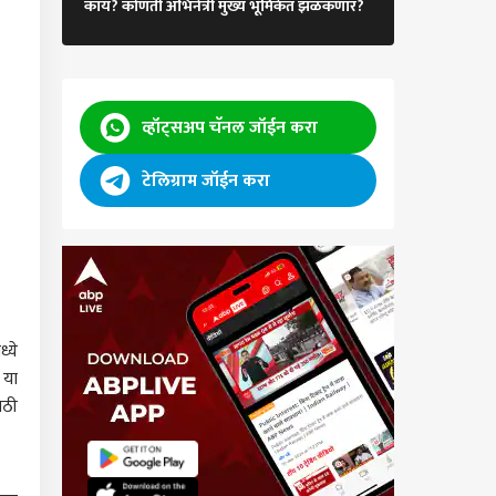
काय? कोणती अभिनेत्री मुख्य भूमिकेत झळकणार?
 चांगला इन्सेंटिव्ह
चाहत्यांना भुरळ
तो म्हणून सहकाऱ्यानंच
व्हरी बॉयचा काटा
ा; दोघांना अटक, नागपूर
लं
व्हॉट्सअप चॅनल जॉईन करा
टेलिग्राम जॉईन करा
्ये
 या
ाठी