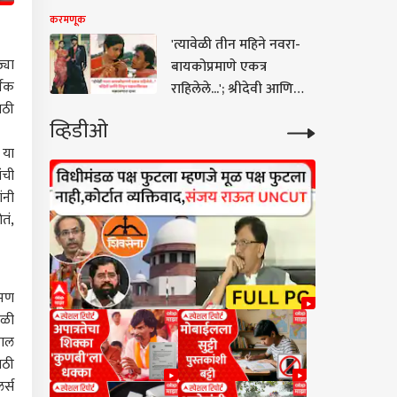
कमबॅक, पोस्ट करत
करमणूक
म्हणाला, 'जे झालं ते...'
'त्यावेळी तीन महिने नवरा-
्या
बायकोप्रमाणे एकत्र
्शक
राहिलेले...'; श्रीदेवी आणि
ाठी
मिथुन चक्रवर्तींबाबत
व्हिडीओ
चक्रावणारा दावा
 या
ंची
ंनी
तं,
्मण
डळी
काल
ाठी
र्स