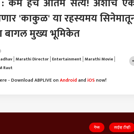
: कर्म हेच अंतिम सत्य! अशाच ए
णार 'काकुळ' या रहस्यमय सिनेमातू
ा बागल मुख्य भूमिकेत
)
 Jadhav
Marathi Director
Entertainment
Marathi Movie
M Raut
here - Download ABPLIVE on
Android
and
iOS
now!
गेम्स
लाईव्ह टीव्ही