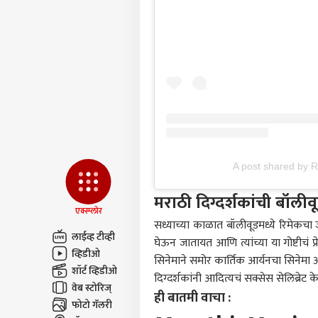
केलं
LOGIN
उत्सा
हातम
पोलि
काय
A post shared by R
मराठी दिग्दर्शकांची बॉल
एक्स्प्लोर
सध्याच्या काळात बॉलीवूडमध्ये रिमेकचा 
लाईव्ह टीव्ही
घेऊन जातायत आणि त्यांच्या या गोष्टीचं 
व्हिडीओ
सिनेमाने समोर कार्तिक आर्यनचा सिनेमा 
शॉर्ट व्हिडीओ
दिग्दर्शकांनी आदित्यचं सक्सेस सेलिब्रेट
वेब स्टोरिज्
ही बातमी वाचा :
फोटो गॅलरी