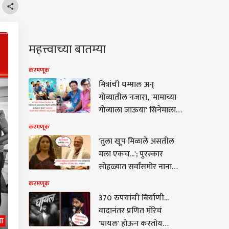
महत्त्वाच्या बातम्या
करमणूक
मित्रांची धम्माल अन्
गोव्यातील नजारा, 'मामाच्या
गोव्याला जाऊया' सिनेमाला
प्रेक्षकांचा उत्तम प्रतिसाद,
करमणूक
विकेंडला जादू चालणार?
'तुला खूप मिळाले असतील
मला एकच...'; पुरस्कार
सोहळ्यात सर्वांसमोर नाना
पाटेकरांचा माधुरीला 'तो'
करमणूक
प्रश्न, अन्...
370 रुपयांची बिर्याणी...
वादानंतर प्रणित मोरेचं
'घायल' होऊन करतोय