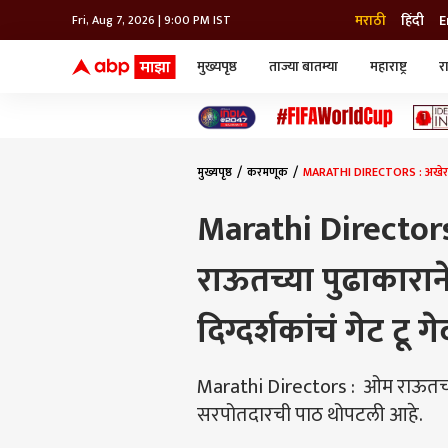
मराठी
हिंदी
E
Fri, Aug 7, 2026 | 9:00 PM IST
मुख्यपृष्ठ
ताज्या बातम्या
महाराष्ट्र
र
बातम्या
जॅाब माझा
लाईफ
भारत
महाराष्ट्र
टेक-गॅजेट
मुंबई
ऑटो
टेलिव्हिजन
विश्व
विश्व
मुख्यपृष्ठ
करमणूक
MARATHI DIRECTORS : अखेर मराठ
कोल्हापूर
पुणे
Marathi Director
नवी मुंबई
अमरावती
राऊतच्या पुढाकारान
अहमदनगर
अकोला
दिग्दर्शकांचं गेट टू ग
Marathi Directors : ओम राऊतच्या 
सरपोतदारची पाठ थोपटली आहे.