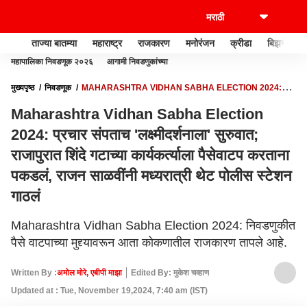
ताज्या बातम्या
महाराष्ट्र
राजकारण
मनोरंजन
क्रीडा
बिझनेस
महापालिका निवडणूक २०२६
आगामी निवडणुकांच्या
मुख्यपृष्ठ
निवडणूक
MAHARASHTRA VIDHAN SABHA ELECTION 2024:
प्रचार संपताच 'लक्ष्मीदर्शनाला' सुरुवात; राजापुरात शिंदे गटाच्या कार्यकर्त्याला पैसेवाटप करताना
Maharashtra Vidhan Sabha Election
पकडलं, राजन साळवींनी मध्यरात्री थेट पोलीस स्टेशन गाठलं
2024: प्रचार संपताच 'लक्ष्मीदर्शनाला' सुरुवात;
राजापुरात शिंदे गटाच्या कार्यकर्त्याला पैसेवाटप करताना
पकडलं, राजन साळवींनी मध्यरात्री थेट पोलीस स्टेशन
गाठलं
Maharashtra Vidhan Sabha Election 2024: निवडणुकीत
पैसे वाटपाच्या मुद्द्यावरून आता कोकणातील राजकारण तापले आहे.
Written By :
अमोल मोरे, एबीपी माझा
Edited By: मुकेश चव्हाण
Updated at : Tue, November 19,2024, 7:40 am (IST)