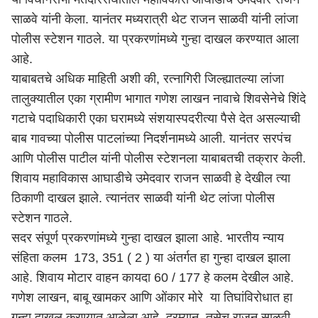
साळवे यांनी केला. यानंतर मध्यरात्री थेट राजन साळवी यांनी लांजा
पोलीस स्टेशन गाठले. या प्रकरणांमध्ये गुन्हा दाखल करण्यात आला
आहे.
याबाबतचे अधिक माहिती अशी की,
रत्नागिरी
जिल्ह्यातल्या लांजा
तालुक्यातील एका ग्रामीण भागात गणेश लाखन नावाचे शिवसेनेचे शिंदे
गटाचे पदाधिकारी एका घरामध्ये संशयास्पदरीत्या पैसे देत असल्याची
बाब गावच्या पोलीस पाटलांच्या निदर्शनामध्ये आली. यानंतर सरपंच
आणि पोलीस पाटील यांनी पोलीस स्टेशनला याबाबतची तक्रार केली.
शिवाय महाविकास आघाडीचे उमेदवार राजन साळवी हे देखील त्या
ठिकाणी दाखल झाले. त्यानंतर साळवी यांनी थेट लांजा पोलीस
स्टेशन गाठले.
सदर संपूर्ण प्रकरणांमध्ये गुन्हा दाखल झाला आहे. भारतीय न्याय
संहिता कलम 173, 351 ( 2 ) या अंतर्गत हा गुन्हा दाखल झाला
आहे. शिवाय मोटार वाहन कायदा 60 / 177 हे कलम देखील आहे.
गणेश लाखन, बाबू खामकर आणि ओंकार मोरे या तिघांविरोधात हा
गुन्हा दाखल करण्यात आलेला आहे. दरम्यान, तसेच राजन साळवी