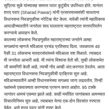
सुप्रिया सुळे यांच्यासह समस्त पवार कुटुंबीय उपस्थित होते. यानंतर
शरद पवार (Sharad Pawar) यांनी प्रसारमाध्यमांशी साधताना
विधानसभा निवडणुकीचा नरेटिव्ह सेट केला. यावेळी त्यांनी महाविकास
आघाडीच्यावतीने जनतेला साद घालताना महाराष्ट्रात सत्तापरिवर्तन
करण्याचे आवाहन केले.
कालच्या लोकसभा निवडणुकीत महाराष्ट्राच्या जनतेने आम्हा
सगळ्यांना म्हणजे मविआला प्रचंड प्रतिसाद दिला. जवळपास 48
पैकी 31 लोकसभा मतदारसंघांमध्ये मविआला यश मिळाले. त्याबद्दल
मी जनतेला आभारी आहे. मी त्यांना विश्वास देतो की, तुम्ही लोकसभेत
जी कामगिरी केली आहे, त्याची नोंद आम्ही अंत:करणात ठेवलेय. आता
महाराष्ट्रात विधानसभा निवडणुकीची प्रक्रिया सुरु आहे.
मविआच्यावतीने आम्ही विधानसभेच्या सगळ्या जागा लढवतोय. तिन्ही
पक्षांमध्ये एकवाक्यता करण्याचा प्रयत्न करत आहोत. 95 टक्के
जागांवर आमचं एकमत झाले आहे. काही मर्यादित जागांबाबत आमच्यात
विचारविनिमय सुरु आहे, त्याबाबत येत्या एक-दोन दिवसांत स्पष्टता
येईल, असे शरद पवार यांनी स्पष्ट केले.