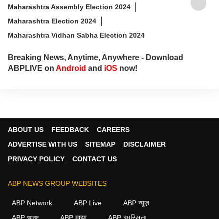
Maharashtra Assembly Election 2024
Maharashtra Election 2024
Maharashtra Vidhan Sabha Election 2024
Breaking News, Anytime, Anywhere - Download
ABPLIVE on
Android
and
iOS
now!
ABOUT US
FEEDBACK
CAREERS
ADVERTISE WITH US
SITEMAP
DISCLAIMER
PRIVACY POLICY
CONTACT US
ABP NEWS GROUP WEBSITES
ABP Network
ABP Live
ABP न्यूज़
ABP আনন্দ
ABP माझा
ABP અસ્મિતા