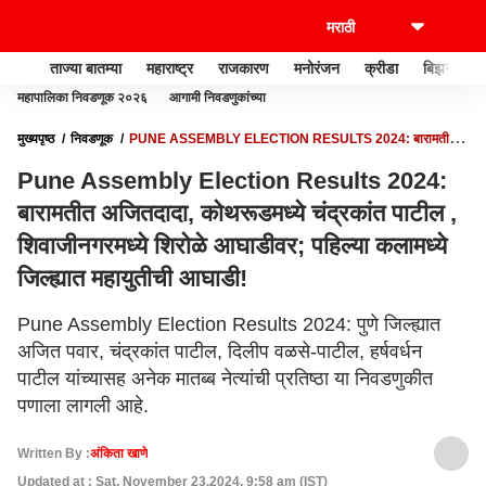
ताज्या बातम्या
महाराष्ट्र
राजकारण
मनोरंजन
क्रीडा
बिझनेस
महापालिका निवडणूक २०२६
आगामी निवडणुकांच्या
मुख्यपृष्ठ
निवडणूक
PUNE ASSEMBLY ELECTION RESULTS 2024: बारामतीत
अजितदादा, कोथरूडमध्ये चंद्रकांत पाटील , शिवाजीनगरमध्ये शिरोळे आघाडीवर; पहिल्या कलामध्ये
Pune Assembly Election Results 2024:
जिल्ह्यात महायुतीची आघाडी!
बारामतीत अजितदादा, कोथरूडमध्ये चंद्रकांत पाटील ,
शिवाजीनगरमध्ये शिरोळे आघाडीवर; पहिल्या कलामध्ये
जिल्ह्यात महायुतीची आघाडी!
Pune Assembly Election Results 2024: पुणे जिल्ह्यात
अजित पवार, चंद्रकांत पाटील, दिलीप वळसे-पाटील, हर्षवर्धन
पाटील यांच्यासह अनेक मातब्ब नेत्यांची प्रतिष्ठा या निवडणुकीत
पणाला लागली आहे.
Written By :
अंकिता खाणे
Updated at : Sat, November 23,2024, 9:58 am (IST)