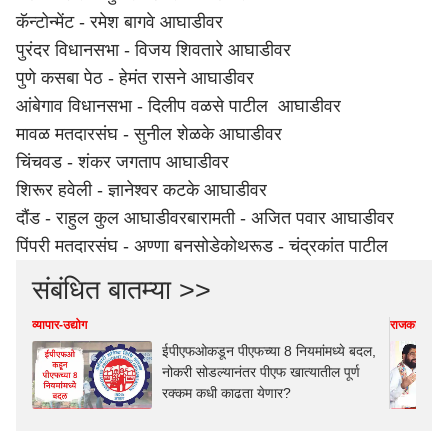
कॅन्टोन्मेंट - रमेश बागवे आघाडीवर
पुरंदर विधानसभा - विजय शिवतारे आघाडीवर
पुणे
कसबा पेठ - हेमंत रासने आघाडीवर
आंबेगाव विधानसभा - दिलीप वळसे पाटील आघाडीवर
मावळ मतदारसंघ - सुनील शेळके आघाडीवर
चिंचवड - शंकर जगताप आघाडीवर
शिरूर हवेली - ज्ञानेश्वर कटके आघाडीवर
दौंड - राहुल कुल आघाडीवर
बारामती - अजित पवार आघाडीवर
पिंपरी मतदारसंघ - अण्णा बनसोडे
कोथरूड - चंद्रकांत पाटील
संबंधित बातम्या >>
व्यापार-उद्योग
राजकारण
ईपीएफओकडून पीएफच्या 8 नियमांमध्ये बदल,
नोकरी सोडल्यानंतर पीएफ खात्यातील पूर्ण
रक्कम कधी काढता येणार?