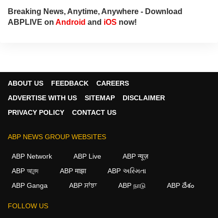
Breaking News, Anytime, Anywhere - Download
ABPLIVE on
Android
and
iOS
now!
ABOUT US
FEEDBACK
CAREERS
ADVERTISE WITH US
SITEMAP
DISCLAIMER
PRIVACY POLICY
CONTACT US
ABP NEWS GROUP WEBSITES
ABP Network
ABP Live
ABP न्यूज़
ABP আনন্দ
ABP माझा
ABP અસ્મિતા
ABP Ganga
ABP ਸਾਂਝਾ
ABP நாடு
ABP దేశం
FOLLOW US