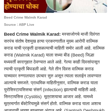
Beed Crime Walmik Karad
Source : ABP Live
Beed Crime Walmik Karad:
मस्साजोगचे माजी दिवंगत
सरपंच संतोष देशमुख हत्या प्रकरणातील मुख्य आरोपी वाल्मिक
कराड याची प्रकृती ढासळल्याची माहिती समोर आली आहे. वाल्मिक
कराड (Walmik Karad) याला सध्या बीड (Beed) जिल्हा
मध्यवर्ती कारागृहात ठेवण्यात आले आहे. गेल्या काही दिवसांपासून
त्याची प्रकृती बिघडली आहे. गेले तीन दिवस वाल्मिक कराड
याच्यावर रुग्णालयात उपचार सुरु असून त्याला सलाईन लावण्यात
आल्याचे समजते. प्राथमिक माहितीनुसार, वाल्मिक कराड याला
युरोसिस्टायसिसचा संसर्ग (Infection) झाल्याची माहिती आहे.
सिस्टायसिस (Cystitis) मूत्राशयाचा आजार आहे. यामध्ये
मूत्रमार्गात बॅक्टेरियामुळे संसर्ग होतो. वाल्मिक कराड याला अशाच
आजाराची लागण झाल्याचा अंदाज आहे. (Santosh Deshmukh