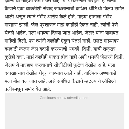
झाल्याची माहिती समोर येत आहे. या प्रकरणात मारहाण झालेल्या
कैद्याने एका व्यक्तीशी संवाद साधतानाची कथित ऑडिओ क्लिप समोर
आली असून त्याने गंभीर आरोप केले होते. माझ्या हाताला गंभीर
मारहाण झाली. जेल प्रशासन माझं काहीही ऐकत नाही. त्यांनी पैसे
घेतले आहेत. मला धमक्या दिल्या जात आहेत. जेलर यांना याबाबत
माहिती दिली, पण त्यांनी काहीही ऐकून घेतलं नाही. उलट माझ्यावर
दमदाटी करून जेल बदली करण्याची धमकी दिली. याची तक्रार
कुठेही करा, माझं काहीही वाकड होत नाही अशी धमकी जेलरने दिली.
जेलमध्ये मारहाण करतानाचे सीसीटीव्ही फुटेज देखील आहे. मला
दवाखान्यात देखील घेवून जाण्यात आले नाही. वाल्मिक अण्णाकडे
मला बोलावलं जात आहे, असे संबंधित कैद्याने म्हटल्याचे ऑडिओ
क्लीपमधून समोर येत आहे.
Continues below advertisement