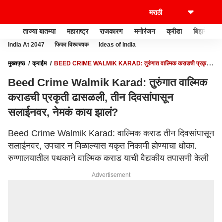
ताज्या बातम्या
महाराष्ट्र
राजकारण
मनोरंजन
क्रीडा
बिझनेस
India At 2047
फिफा विश्वचषक
Ideas of India
मुख्यपृष्ठ
क्राईम
BEED CRIME WALMIK KARAD: तुरुंगात वाल्मिक कराडची प्रकृती
ढासळली, तीन दिवसांपासून सलाईनवर, नेमकं काय झालं?
Beed Crime Walmik Karad: तुरुंगात वाल्मिक
कराडची प्रकृती ढासळली, तीन दिवसांपासून
सलाईनवर, नेमकं काय झालं?
Beed Crime Walmik Karad: वाल्मिक कराड तीन दिवसांपासून
सलाईनवर, उपचार न मिळाल्यास यकृत निकामी होण्याचा धोका.
रुग्णालयातील पथकाने वाल्मिक कराड याची वैद्यकीय तपासणी केली
Advertisement