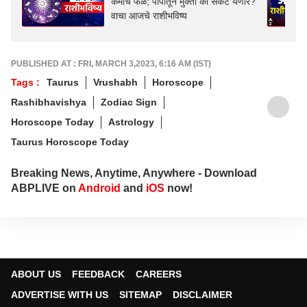
कर्माचं फळ; पापातून मुक्ती की संकट येणार?
वाचा आजचे राशीभविष्य
PUBLISHED AT : FRI, MARCH 3,2023, 6:16 AM (IST)
Tags :
Taurus
Vrushabh
Horoscope
Rashibhavishya
Zodiac Sign
Horoscope Today
Astrology
Taurus Horoscope Today
Breaking News, Anytime, Anywhere - Download
ABPLIVE on
Android
and
iOS
now!
ABOUT US
FEEDBACK
CAREERS
ADVERTISE WITH US
SITEMAP
DISCLAIMER