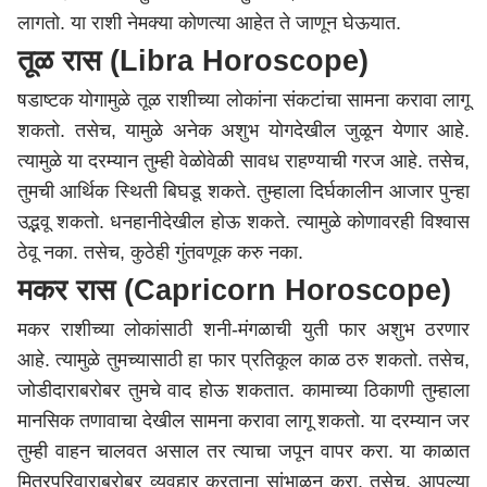
लागतो. या राशी नेमक्या कोणत्या आहेत ते जाणून घेऊयात.
तूळ रास (Libra Horoscope)
षडाष्टक योगामुळे तूळ राशीच्या लोकांना संकटांचा सामना करावा लागू
शकतो. तसेच, यामुळे अनेक अशुभ योगदेखील जुळून येणार आहे.
त्यामुळे या दरम्यान तुम्ही वेळोवेळी सावध राहण्याची गरज आहे. तसेच,
तुमची आर्थिक स्थिती बिघडू शकते. तुम्हाला दिर्घकालीन आजार पुन्हा
उद्भवू शकतो. धनहानीदेखील होऊ शकते. त्यामुळे कोणावरही विश्वास
ठेवू नका. तसेच, कुठेही गुंतवणूक करु नका.
मकर रास (Capricorn Horoscope)
मकर राशीच्या लोकांसाठी शनी-मंगळाची युती फार अशुभ ठरणार
आहे. त्यामुळे तुमच्यासाठी हा फार प्रतिकूल काळ ठरु शकतो. तसेच,
जोडीदाराबरोबर तुमचे वाद होऊ शकतात. कामाच्या ठिकाणी तुम्हाला
मानसिक तणावाचा देखील सामना करावा लागू शकतो. या दरम्यान जर
तुम्ही वाहन चालवत असाल तर त्याचा जपून वापर करा. या काळात
मित्रपरिवाराबरोबर व्यवहार करताना सांभाळून करा. तसेच, आपल्या