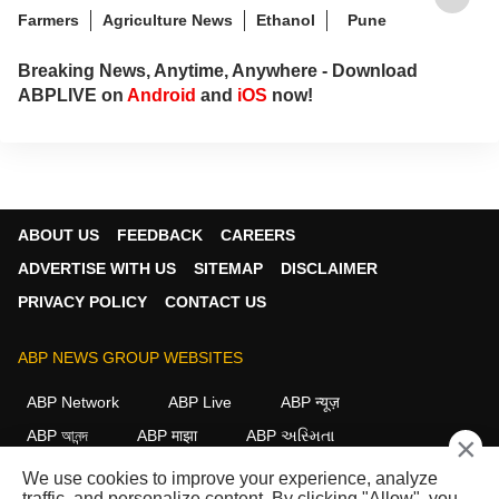
Farmers
Agriculture News
Ethanol
Pune
Breaking News, Anytime, Anywhere - Download
ABPLIVE on
Android
and
iOS
now!
ABOUT US
FEEDBACK
CAREERS
ADVERTISE WITH US
SITEMAP
DISCLAIMER
PRIVACY POLICY
CONTACT US
ABP NEWS GROUP WEBSITES
ABP Network
ABP Live
ABP न्यूज़
ABP আনন্দ
ABP माझा
ABP અસ્મિતા
×
ABP Ganga
ABP ਸਾਂਝਾ
ABP நாடு
ABP దేశం
We use cookies to improve your experience, analyze
traffic, and personalize content. By clicking "Allow", you