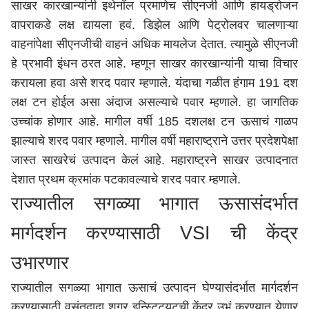
साखर कारखान्यांनी इथेनॉल प्रमाणेच सीएनजी आणि हायड्रोजन
वापराकडे लक्ष द्यायला हवं. डिझेल आणि पेट्रोलवर चालणाऱ्या
वाहनांपेक्षा सीएनजीची वाहनं अधिक मायलेज देतात. त्यामुळे सीएनजी
हे प्रभावी इंधन ठरत आहे. म्हणून साखर कारखान्यांनी याचा विचार
करायला हवा असे शरद पवार म्हणाले. यंदाचा गळीत हंगाम 191 दश
लक्ष टन होईल असा अंदाज असल्याचे पवार म्हणाले. हा जागतिक
उच्चांक होणार आहे. मागील वर्षी 185 दशलक्ष टन ऊसाचं गाळप
झाल्याचे शरद पवार म्हणाले. मागील वर्षी महाराष्ट्राने उत्तर प्रदेशपेक्षा
जास्त साखरेचं उत्पादन केलं आहे.
महाराष्ट्र
ने साखर उत्पादनात
देशात प्रथम क्रमांक पटकावल्याचे शरद पवार म्हणाले.
राज्यातील सगळ्या भागात ऊसासंदर्भात
मार्गदर्शन करण्यासाठी VSI ची केंद्र
उभारणार
राज्यातील सगळ्या भागात ऊसाचं उत्पादन घेण्यासंदर्भात मार्गदर्शन
करण्यासाठी वसंतदादा शुगर इन्स्टिट्यूटची केंद्र उभं करण्यात येणार