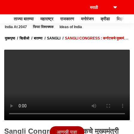
ताज्या बातम्या
महाराष्ट्र
राजकारण
मनोरंजन
क्रीडा
बिझनेस
India At 2047
फिफा विश्वचषक
Ideas of India
मुख्यपृष्ठ
व्हिडीओ
बातम्या
SANGLI
SANGLI CONGRESS : कर्नाटकचे मुख्यमंत्री
सिद्धरामय्या यांचा सांगलीत भव्य सत्कार
Sangli Congress : कर्नाटकचे मुख्यमंत्री
आणखी पाहा