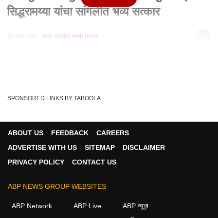
सिद्धरामय्या यांचा सांगलीत भव्य सत्कार
Written By :
abp majha web team
25 Jun 2023 02:17 PM (IST)
कर्नाटकचे मुख्यमंत्री सिद्धरामय्या यांचा सांगलीत भव्य सत्कार, थोड्याच
वेळात सिद्धरामय्या बारामतीत घ...
see more
Nana Patole
Congress
Sangli
Siddaramaiah
Tags :
SPONSORED LINKS BY TABOOLA
Karnataka CM
' Congress
ABOUT US
FEEDBACK
CAREERS
ADVERTISE WITH US
SITEMAP
DISCLAIMER
PRIVACY POLICY
CONTACT US
ABP NEWS GROUP WEBSITES
ABP Network
ABP Live
ABP न्यूज़