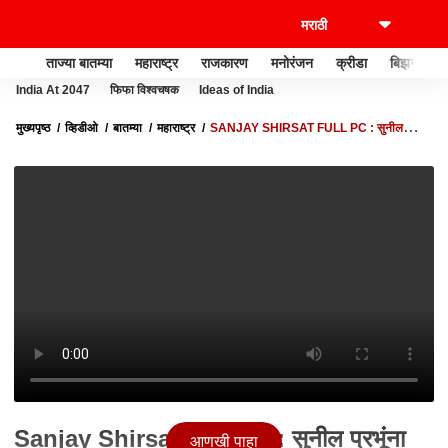
ताज्या बातम्या
महाराष्ट्र
राजकारण
मनोरंजन
क्रीडा
बिझनेस
India At 2047
फिफा विश्वचषक
Ideas of India
मुख्यपृष्ठ
व्हिडीओ
बातम्या
महाराष्ट्र
SANJAY SHIRSAT FULL PC : सुनील
प्रभूंना जेठमलानींच्या प्रशांची उत्तरं देता आली नाहीत ABP MAJHA
Sanjay Shirsat Full PC : सुनील प्रभूंना
आणखी पाहा