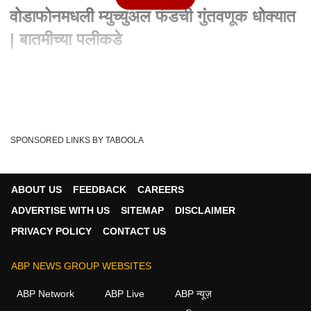
वोडाफोनमधली म्युच्युअल फंडची गुंतवणूक धोक्यात
| बातमीच्या पलीकडे
Written By :
एबीपी माझा वेब टीम
20 Feb 2020 12:11 PM (IST)
आयडिया-वोडाफोनमधली म्युच्युअल फंडची गुंतवणूक धोक्यात | बातमीच्या
पलीकडे
SPONSORED LINKS BY TABOOLA
Mutual Funds
Idea Vodafone
Tags :
Telecom Company
Explainer Video
Vodafone
Idea
ABOUT US
FEEDBACK
CAREERS
ADVERTISE WITH US
SITEMAP
DISCLAIMER
PRIVACY POLICY
CONTACT US
बातम्या व्हिडीओ
ABP NEWS GROUP WEBSITES
बातम्या
ABP Network
ABP Live
ABP न्यूज़