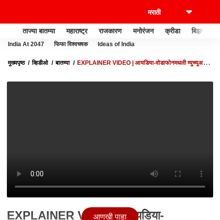
ताज्या बातम्या
महाराष्ट्र
राजकारण
मनोरंजन
क्रीडा
बिझनेस
India At 2047
फिफा विश्वचषक
Ideas of India
मुख्यपृष्ठ
व्हिडीओ
बातम्या
EXPLAINER VIDEO | आयडिया-वोडाफोनमधली म्युच्युअल
फंडची गुंतवणूक धोक्यात | बातमीच्या पलीकडे
EXPLAINER VIDEO | आयडिया-
आणखी पाहा