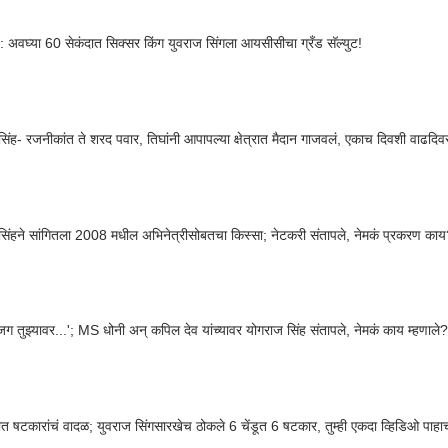
 अवघ्या 60 सेकंदात सिक्सर किंग युवराज सिंगला आयसीसीचा ग्रँड सॅल्युट!
युवराज सिंह- रजनीकांत ते शरद पवार, तिघांनी आपापल्या क्षेत्रात मैदान गाजवलं, एकाच दिवशी वाढदि
सिंहने सांगितला 2008 मधील अभिनेत्रीसोबतचा किस्सा; नेटकरी संतापले, नेमकं प्रकरण का
जग तुझ्यावर...'; MS धोनी अन् कपिल देव यांच्यावर योगराज सिंह संतापले, नेमकं काय म्हणाले?
त षटकारांचं वादळ; युवराज सिंगसारखेच ठोकले 6 चेंडूत 6 षटकार, तुम्ही एकदा व्हिडिओ पाहा