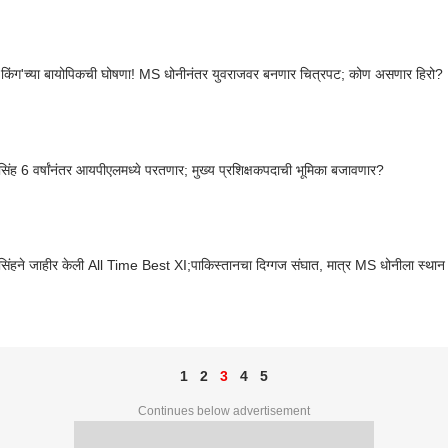
 किंग'च्या बायोपिकची घोषणा! MS धोनीनंतर युवराजवर बनणार चित्रपट; कोण असणार हिरो?
सिंह 6 वर्षांनंतर आयपीएलमध्ये परतणार; मुख्य प्रशिक्षकपदाची भूमिका बजावणार?
सिंहने जाहीर केली All Time Best XI;पाकिस्तानचा दिग्गज संघात, मात्र MS धोनीला स्थान
1
2
3
4
5
Continues below advertisement