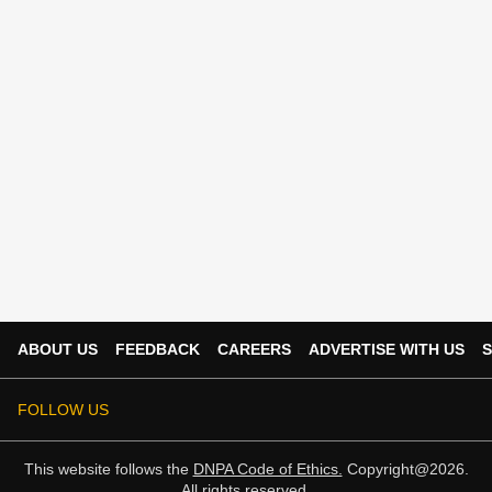
ABOUT US
FEEDBACK
CAREERS
ADVERTISE WITH US
S
FOLLOW US
This website follows the
DNPA Code of Ethics.
Copyright@2026.
All rights reserved.