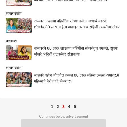
व्यापार-उद्योग
सरकार लाडक्या बहिणींची संख्या कमी करण्याचे कारणं
शोधतंय,80 लाख महिला अपात्र ठरताच रोहिणी खडसेंचा संताप
राजकारण
सरकारने 80 लाख लाडक्या बहि‍णींना योजनेतून वगळले; सुषमा
अंधारे आदिती तटकरेंवर संतापल्या
व्यापार-उद्योग
लाडकी बहीण योजनेत तब्बल 80 लाख महिला ठरल्या अपात्र,मे
महिन्याचे पैसे कधी मिळणार?
1
2
3
4
5
Continues below advertisement