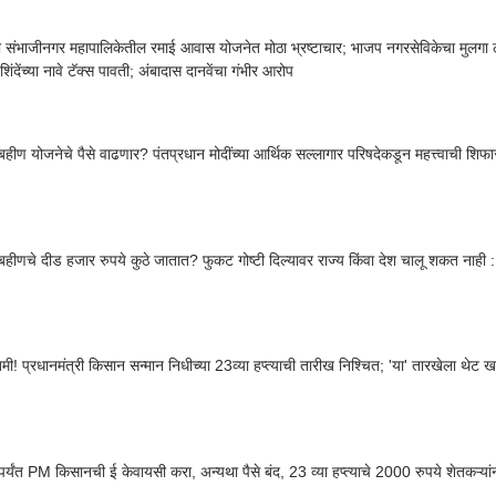
 संभाजीनगर महापालिकेतील रमाई आवास योजनेत मोठा भ्रष्टाचार; भाजप नगरसेविकेचा मुलगा लाभ
ंदेंच्या नावे टॅक्स पावती; अंबादास दानवेंचा गंभीर आरोप
हीण योजनेचे पैसे वाढणार? पंतप्रधान मोदींच्या आर्थिक सल्लागार परिषदेकडून महत्त्वाची शिफ
हीणचे दीड हजार रुपये कुठे जातात? फुकट गोष्टी दिल्यावर राज्य किंवा देश चालू शकत नाही :
तमी! प्रधानमंत्री किसान सन्मान निधीच्या 23व्या हप्त्याची तारीख निश्चित; 'या' तारखेला थेट
र्यंत PM किसानची ई केवायसी करा, अन्यथा पैसे बंद, 23 व्या हप्त्याचे 2000 रुपये शेतकऱ्य