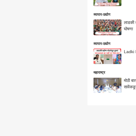
व्यापार-उद्योग
लाडकी ब
घोषणा
व्यापार-उद्योग
Ladki 
महाराष्ट्र
मोठी बा
सावेंकडू