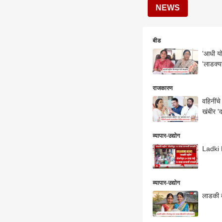
NEWS
बीड
'आधी यो
'लाडक्या
राजकारण
वहिनींच
खंबीर '
व्यापार-उद्योग
Ladki 
व्यापार-उद्योग
लाडकी ब