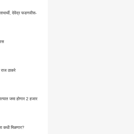
ार्थी, देवेंद्र फडणवीस-
ारस
 राज ठाकरे
 खात्यात जमा होणार 2 हजार
ांना कधी मिळणार?