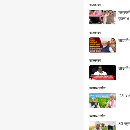
राजकारण
छत्रपती
एकनाथ शि
राजकारण
लाडकी ब
राजकारण
लाडकी ब
व्यापार-उद्योग
मोठी बा
व्यापार-उद्योग
30 जूनप