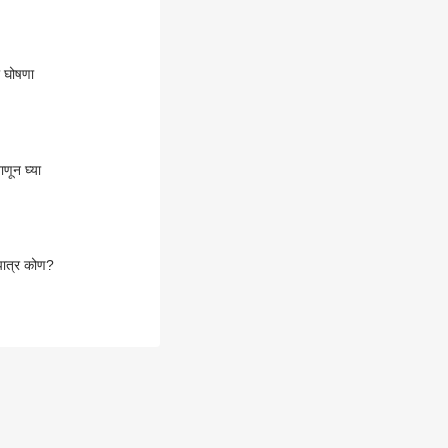
ी घोषणा
णून घ्या
पात्र कोण?