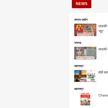
NEWS
व्यापार-उद्योग
लाडकी ब
'सूट'
रायगड
लाडकी ब
महाराष्ट्र
मोठी बा
महाराष्ट्र
Chandr