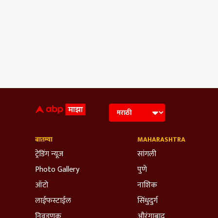
बातम्या
MAHARASHTRA
ट्रेडिंग न्यूज
सांगली
Photo Gallery
पुणे
ऑटो
नाशिक
लाईफस्टाईल
सिंधुदुर्ग
निवडणूक
औरंगाबाद