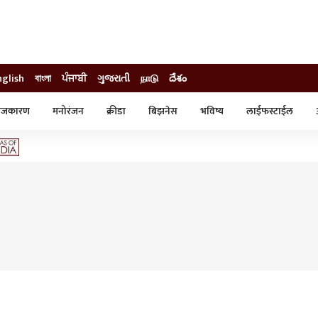
nglish
বাংলা
ਪੰਜਾਬੀ
ગુજરાતી
நாடு
దేశం
ाजकारण
मनोरंजन
क्रीडा
बिझनेस
भविष्य
लाईफस्टाईल
स्टाईल
क्राईम
व्यापार-उद्योग
ट्रेडिंग
ऑटो