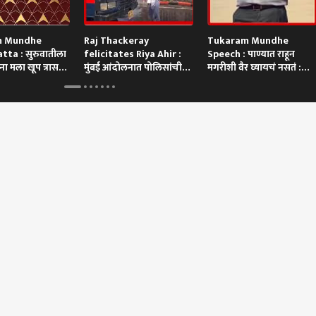
m Mundhe
Raj Thackeray
Tukaram Mundhe
tta : सुरुवातीला
felicitates Riya Ahir :
Speech : पाण्यात राहून
ा मला खूप त्रास
मुंबई आंदोलनात पोलिसांची
मगरीशी वैर घ्यायचं नसतं :
गाडी अडवणाऱ्या रिया अहिरचा
तुकाराम मुंढे
थेट सन्मान