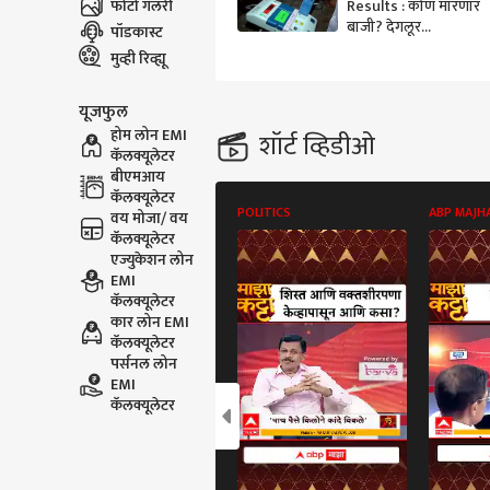
फोटो गॅलरी
Results : कोण मारणार
बाजी? देगलूर
पॉडकास्ट
विधानसभेसाठी आज
मुव्ही रिव्ह्यू
मतमोजणी, भाजप-
महाविकास आघाडीमध्ये
यूजफुल
लढत
होम लोन EMI
शॉर्ट व्हिडीओ
कॅलक्यूलेटर
बीएमआय
कॅलक्यूलेटर
POLITICS
ABP MAJH
वय मोजा/ वय
कॅलक्यूलेटर
एज्युकेशन लोन
EMI
कॅलक्यूलेटर
कार लोन EMI
कॅलक्यूलेटर
पर्सनल लोन
EMI
कॅलक्यूलेटर