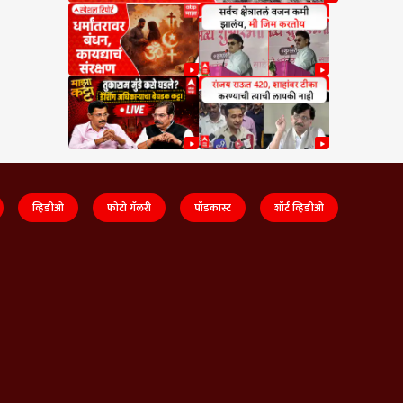
व्हिडीओ
फोटो गॅलरी
पॉडकास्ट
शॉर्ट व्हिडीओ