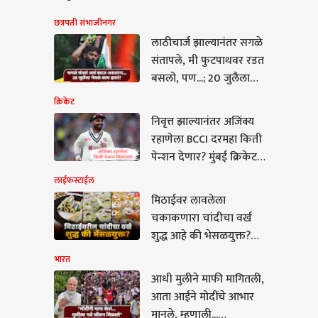
छत्रपती संभाजीनगर
लाठीचार्ज झाल्यानंतर सगळे
संतापले, मी फुटपाथवर रडत
बसलो, पण...; 20 जुलैला
नेमकं काय झालं? अभिजीत
क्रिकेट
दिपकेंची पुढची भूमिका
निवृत्त झाल्यानंतर अजिंक्य
काय?
रहाणेला BCCI दरमहा किती
पेन्शन देणार? मुंबई क्रिकेट
असोसिएशन किती पैसे
लाईफस्टाईल
देणार?
मिठाईवर लावलेला
चकाकणारा चांदीचा वर्ख
शुद्ध आहे की भेसळयुक्त?
जाणून घ्या ओळखण्याची
भारत
सोपी पद्धत
आधी मुलीने माफी मागितली,
आता आईने मोदींचे आभार
मुलीने माफी मागितली,
मानले, म्हणाली...
 आईने मोदींचे आभार