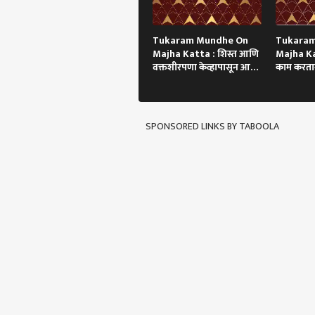
Tukaram Mundhe On
Tukara
Majha Katta : शिस्त आणि
Majha Ka
वक्तशीरपणा केव्हापासून आणि
काम करतान
कसा?
झाला!
SPONSORED LINKS BY TABOOLA