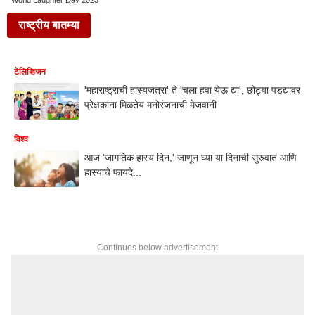
World Laughter Day 2023
राष्ट्रीय बातम्या
टेलिव्हिजन
'महाराष्ट्राची हास्यजत्रा' ते 'चला हवा येऊ द्या'; छोट्या पडद्यावर
प्रेक्षकांना मिळतेय मनोरंजनाची मेजवानी
विश्व
आज 'जागतिक हास्य दिन,' जाणून घ्या या दिनाची सुरुवात आणि
हास्याचे फायदे...
Continues below advertisement