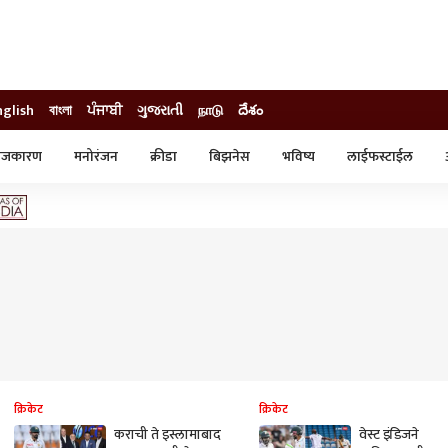
nglish
বাংলা
ਪੰਜਾਬੀ
ગુજરાતી
நாடு
దేశం
ाजकारण
मनोरंजन
क्रीडा
बिझनेस
भविष्य
लाईफस्टाईल
स्टाईल
क्राईम
व्यापार-उद्योग
ट्रेडिंग
ऑटो
क्रिकेट
क्रिकेट
कराची ते इस्लामाबाद
वेस्ट इंडिजने