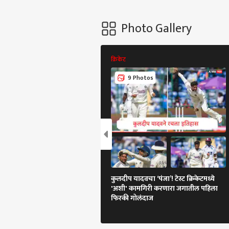
Photo Gallery
क्रिकेट
9 Photos
कुलदीप यादवचा ‘पंजा’! टेस्ट क्रिकेटमध्ये
'अशी' कामगिरी करणारा जगातील पहिला
फिरकी गोलंदाज