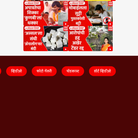
व्हिडीओ
फोटो गॅलरी
पॉडकास्ट
शॉर्ट व्हिडीओ