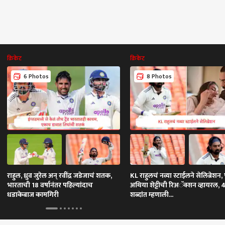
क्रिकेट
क्रिकेट
6 Photos
8 Photos
राहुल, ध्रुव जुरेल अन् रवींद्र जडेजाचं शतक,
KL राहुलचं नव्या स्टाईलने सेलिब्रेशन, प
भारताची 18 वर्षानंतर पहिल्यांदाच
अथिया शेट्टीची रिअॅक्शन व्हायरल, 
धडाकेबाज कामगिरी
शब्दांत म्हणाली...