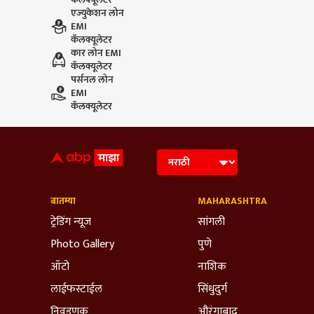
एज्युकेशन लोन
EMI
कॅलक्यूलेटर
कार लोन EMI
कॅलक्यूलेटर
पर्सनल लोन
EMI
कॅलक्यूलेटर
बातम्या
MAHARASHTRA
ट्रेडिंग न्यूज
सांगली
Photo Gallery
पुणे
ऑटो
नाशिक
लाईफस्टाईल
सिंधुदुर्ग
निवडणूक
औरंगाबाद