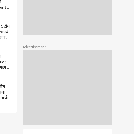
ज
oints
ची टीम
अव्वल,
ार, टीम
लमध्ये
लणारा
ता
Advertisement
च
यावर
मध्ये
 डोळे
EO
 टीम
िजचा
रताची
 धडक,
 होणार