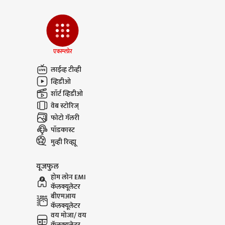
एक्स्प्लोर
लाईव्ह टीव्ही
व्हिडीओ
शॉर्ट व्हिडीओ
वेब स्टोरिज्
फोटो गॅलरी
पॉडकास्ट
मुव्ही रिव्ह्यू
यूजफुल
होम लोन EMI
कॅलक्यूलेटर
बीएमआय
कॅलक्यूलेटर
वय मोजा/ वय
कॅलक्यूलेटर