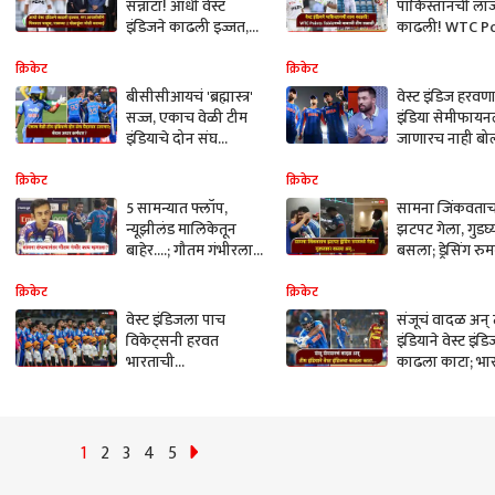
सन्नाटा! आधी वेस्ट
पाकिस्तानची ला
इंडिजने काढली इज्जत,
काढली! WTC P
अन् मग ICCने फिरवला
Tableमध्ये बाबर
चाबूक; पाकिस्तानच्या 2
तळाशी; कांगारू 
क्रिकेट
क्रिकेट
खेळाडूंवर मोठी कारवाई
टीम इंडिया कुठे?
बीसीसीआयचं 'ब्रह्मास्त्र'
वेस्ट इंडिज हरवण
सज्ज, एकाच वेळी टीम
इंडिया सेमीफायन
इंडियाचे दोन संघ
जाणारच नाही बो
मैदानात उतरणार; श्रेयस
मोहम्मद आमिर आ
अय्यर कर्णधार?
म्हणतो...
क्रिकेट
क्रिकेट
5 सामन्यात फ्लॉप,
सामना जिंकवता
न्यूझीलंड मालिकेतून
झटपट गेला, गुडघ्
बाहेर....; गौतम गंभीरला
बसला; ड्रेसिंग रुम
संजू सॅमसनचे दुःख
नेमकं काय केलं?,
समजले, ठरला
पाणावणारा VID
क्रिकेट
क्रिकेट
वर्ल्डकपचा टर्निंग पॉइंट
वेस्ट इंडिजला पाच
संजूचं वादळ अन्
विकेट्सनी हरवत
इंडियाने वेस्ट इंड
भारताची
काढला काटा; भा
सेमीफायनलमध्ये धडक,
सेमीफायनलमध्ये
संजू सॅमसनची महत्वपूर्ण
कधी अन् कोणाशी
खेळी
सामना?
1
2
3
4
5