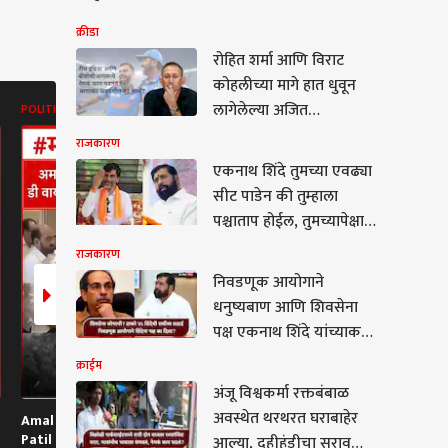
क्रीडा
रोहित शर्मा आणि विराट
कोहलीच्या मागे हात धुवून
लागेलेल्या अजित
POLITICS
ABP MAJHA BATMYA
POLITICS
आगरकरांचीच आता खूर्ची
राजकारण
धोक्यात आली? रोहितच्या त्या
एकनाथ शिंदे तुमच्या एवढ्या
बातम्या अंगलट आल्याची
सीट पाडेन की तुम्हाला
चर्चा!
पश्चाताप होईल, तुमच्यापेक्षा
उद्धव ठाकरे बरे; मनोज जरांगे
राजकारण
पाटलांची आगपाखड
निवडणूक आयोगाने
म
धनुष्यबाण आणि शिवसेना
पक्ष एकनाथ शिंदे यांच्याकडे
का दिला? वाचा स्टार्ट टू एंड
क्राईम
प्रकरण
अंजू विश्वकर्मा रक्तबंबाळ
अवस्थेत थरथरत घराबाहेर
Amal Mahadik at D Y
Pune Nashik Highway
CJP delegat
विश्वकर्मा रक्तबंबाळ
Patil Last Rites : आमदार
Accident : पुणे-नाशिक
in Sambhaji
आल्या, दहीहंडीचा सराव
थेत थरथरत घराबाहेर