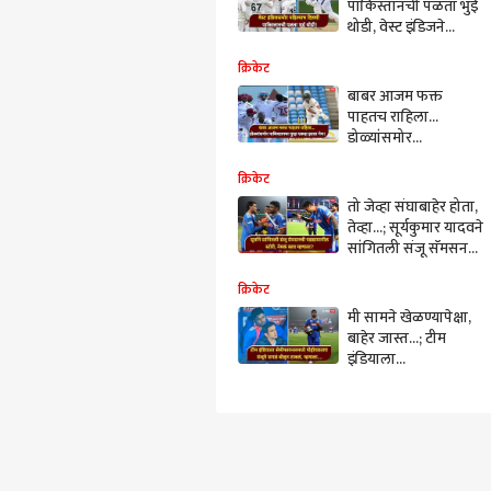
पाकिस्तानची पळता भुई
थोडी, वेस्ट इंडिजने
मैदानात रडवून सोडलं,
आता बाबरची पोरं
क्रिकेट
शिकार करणार की शरण
बाबर आजम फक्त
जाणार?
पाहतच राहिला...
डोळ्यांसमोर
पाकिस्तानचा पुन्हा
एकदा झाला गेम! वेस्ट
क्रिकेट
इंडिजने मैदान मारलं
तो जेव्हा संघाबाहेर होता,
तेव्हा...; सूर्यकुमार यादवने
सांगितली संजू सॅमसनची
पडद्यामागील स्टोरी, नेमकं
काय म्हणाला?
क्रिकेट
मी सामने खेळण्यापेक्षा,
बाहेर जास्त...; टीम
इंडियाला
सेमीफायनलमध्ये
पोहोचवताच संजूने सगळं
बोलून टाकलं, नेमकं काय
म्हणाला?