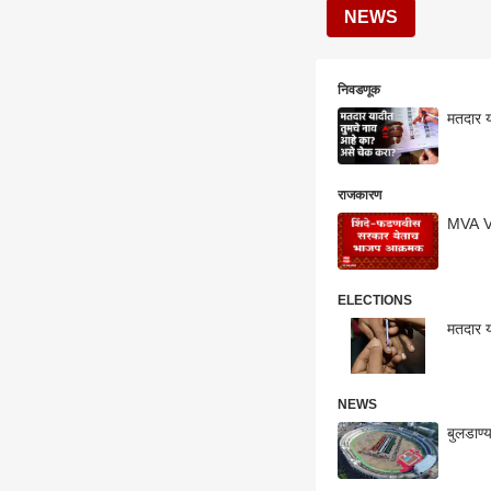
NEWS
निवडणूक
मतदार 
राजकारण
MVA Vot
ELECTIONS
मतदार य
NEWS
बुलडाण्