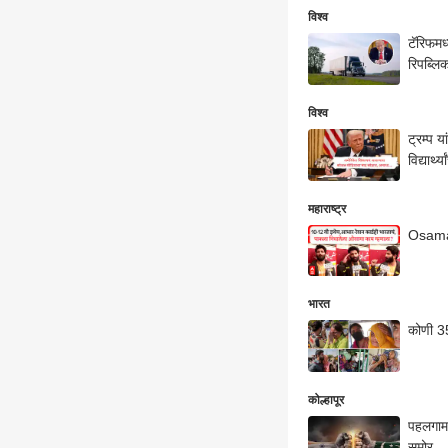
विश्व
टॅरिफमध
रिपब्लि
विश्व
ट्रम्प य
विद्यार्
महाराष्ट्र
Osama 
भारत
कोणी 35
कोल्हापूर
पहलगाम 
समोर