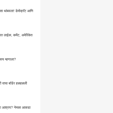
िसा थांबवला! डेमोक्रॅट आणि
डियात लाईक, कमेंट, अमेरिकेत
ाय म्हणाला?
 वाघा बाॅर्डर हळहळली
ांचा आश्रय? नेमका आकडा