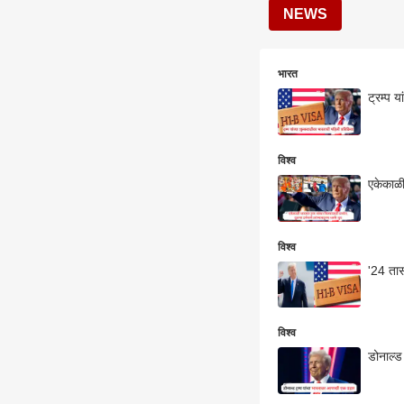
NEWS
भारत
ट्रम्प 
विश्व
एकेकाळी
विश्व
'24 तास
विश्व
डोनाल्ड