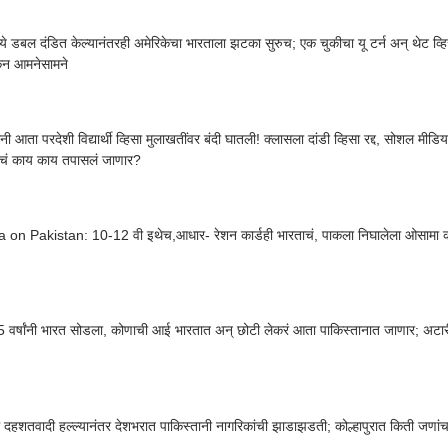
्ये डबल दंडित केल्यानंतरही अमेरिकेचा भारताला झटका सुरुच; एक चुकीचा यू टर्न अन् थेट व्ह
कन आमनेसामने
ांनी आता परदेशी विद्यार्थी व्हिसा मुलाखतींवर बंदी घातली! क्लासला दांडी व्हिसा रद्द, सोशल मी
थ्यांचं काय काय तपासलं जाणार?
on Pakistan: 10-12 वी इथेच,आधार- रेशन कार्डही भारताचं, पाकला निघालेला ओसामा क
 वर्षांनी भारत सोडला, कोणाची आई भारतात अन् छोटी लेकरं आता पाकिस्तानात जाणार; अटारी
दहशतवादी हल्ल्यानंतर देशभरात पाकिस्तानी नागरिकांची झाडाझडती; कोल्हापुरात किती जण