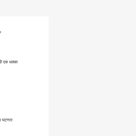
?
खी एक धक्का
या घटणार