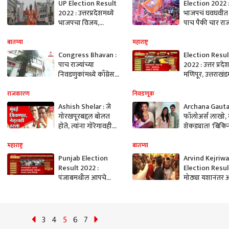
UP Election Result
Election 2022 
2022 : उत्तरप्रदेशमध्ये
भाजपचं घवघवीत
भाजपचा विजय,
पाच पैकी चार राज
लातूरमध्ये योगींची
भाजपला एकहाती 
वेशभूषा घेत अवतरले
पंजाबमध्ये आपल
बातम्या
महाराष्ट्र
बुलडोझर बाबा
Congress Bhavan :
Election Resul
पाच राज्यांच्या
2022 : उत्तर प्रदे
निवडणुकांमध्ये काँग्रेसचा
मणिपूर, उत्तराखंडम
दारूण पराभव, कार्यालयं
भाजपची सत्ता ये
पडली ओस
जवळपास निश्चित
राजकारण
निवडणूक
Ashish Shelar : जे
Archana Gauta
गोरखपूरबद्दल बोलत
फॉलोअर्स लाखो, मत
होते, त्यांना गोरेगावही
शेकड्यात! 'बिकिन
राखता आलं नाही, आता
अर्चना गौतमचा कर
मुंबईही जिंकणार!
दिसला नाहीच!
महाराष्ट्र
बातम्या
Punjab Election
Arvind Kejriwal
Result 2022 :
Election Resul
पंजाबमधील आपचे
मोठ्या यशानंतर 
मुख्यमंत्रीपदाचे उमेदवार
केजरीवाल यांनी घ
भगवंत मान विजयी :
हनुमानाचं दर्शन
ABP Majha
3
4
5
6
7