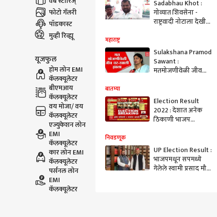
वेब स्टोरिज्
Sadabhau Khot :
फोटो गॅलरी
गोव्यात शिवसेना -
राष्ट्रवादी नोटाला देखील
पॉडकास्ट
पराभूत करु शकले
मुव्ही रिव्ह्यू
नाहीत : खोत : ABP
महाराष्ट्र
Majha
Sulakshana Pramod
यूजफुल
Sawant :
होम लोन EMI
मतमोजणीवेळी जीव
कॅलक्यूलेटर
टांगणीला लागला होता,
बीएमआय
सुलक्षणा सावंत यांची
बातम्या
कॅलक्यूलेटर
प्रतिक्रिया
Election Result
वय मोजा/ वय
2022 : देशात अनेक
कॅलक्यूलेटर
ठिकाणी भाजप
एज्युकेशन लोन
विजयाच्या उंबरठ्यावर,
EMI
मुंबईत शक्तीप्रदर्शन :
निवडणूक
कॅलक्यूलेटर
ABP Majha
UP Election Result :
कार लोन EMI
भाजपमधून सपमध्ये
कॅलक्यूलेटर
गेलेले स्वामी प्रसाद मौर्य
पर्सनल लोन
यांना पराभवाचा धक्का,
EMI
सुरेंद्र कुमार कुशवाहा
कॅलक्यूलेटर
यांनी केला पराभव