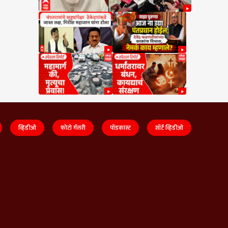
व्हिडीओ
फोटो गॅलरी
पॉडकास्ट
शॉर्ट व्हिडीओ