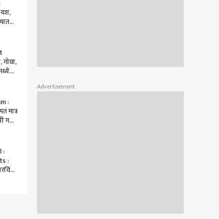
:
 यश,
्यात
सत्ता,
ा कौल
t
श, गोवा,
ध्ये
णार
Advertisement
m :
ं मात्र
ी गर्ल'
िष्मा
 :
ts :
अरविंद
ेतलं