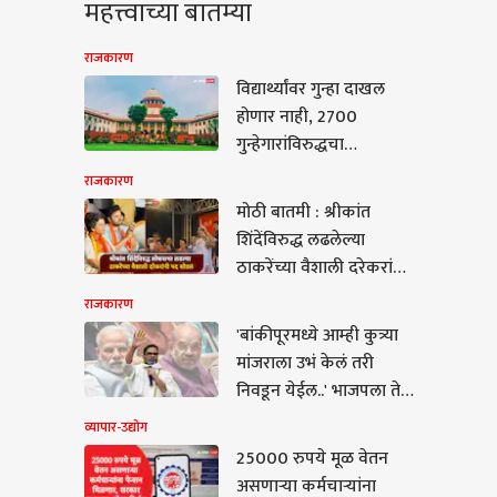
महत्त्वाच्या बातम्या
राजकारण
विद्यार्थ्यांवर गुन्हा दाखल
होणार नाही, 2700
गुन्हेगारांविरुद्धचा
एफआयआर कायम राहील;
राजकारण
केंद्र सरकारची भूमिका,
मोठी बातमी : श्रीकांत
कठोर कारवाई करणाऱ्या
शिंदेंविरुद्ध लढलेल्या
जवानांना संरक्षण देऊ नका,
ठाकरेंच्या वैशाली दरेकरांनी
सर्वोच्च न्यायालयानं सुनावलं
पद सोडलं, राजीनामा पत्रात
राजकारण
म्हणाल्या...
'बांकीपूरमध्ये आम्ही कुत्र्या
ार-उद्योग
मांजराला उभं केलं तरी
निवडून येईल..' भाजपला ते
वाक्य महागात पडलं, प्रशांत
व्यापार-उद्योग
किशोर भक्कम विजयाच्या
25000 रुपये मूळ वेतन
0 रुपये मूळ वेतन
दिशेनं
असणाऱ्या कर्मचाऱ्यांना
ऱ्या कर्मचाऱ्यांना पेन्शन