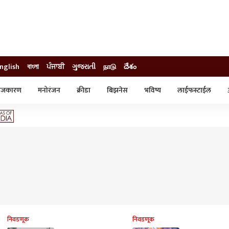
nglish
বাংলা
ਪੰਜਾਬੀ
ગુજરાતી
நாடு
దేశం
ाजकारण
मनोरंजन
क्रीडा
बिझनेस
भविष्य
लाईफस्टाईल
स्टाईल
क्राईम
व्यापार-उद्योग
ट्रेडिंग
ऑटो
निवडणूक
निवडणूक