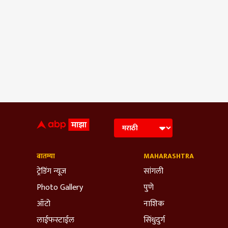
बातम्या
MAHARASHTRA
ट्रेडिंग न्यूज
सांगली
Photo Gallery
पुणे
ऑटो
नाशिक
लाईफस्टाईल
सिंधुदुर्ग