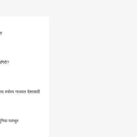
हा
मगिरी?
निया पराभूत