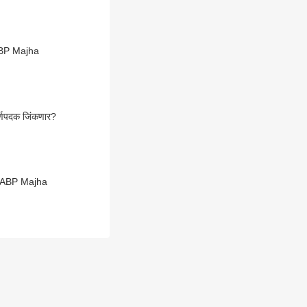
 ABP Majha
्णपदक जिंकणार?
षाव ABP Majha