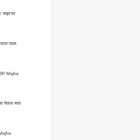
 'माझा'वर
रताला पदक
ार? ABP Majha
ा घेतला चावा
P Majha