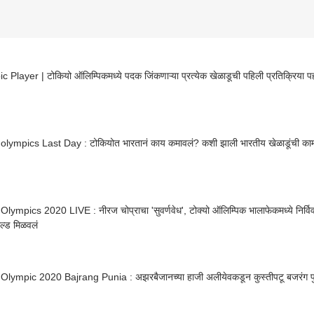
 Player | टोकियो ऑलिम्पिकमध्ये पदक जिंकणाऱ्या प्रत्येक खेळाडूची पहिली प्रतिक्रिया प
olympics Last Day : टोकियोत भारतानं काय कमावलं? कशी झाली भारतीय खेळाडूंची का
: नीरज चोप्राचा 'सुवर्णवेध', टोक्यो ऑलिम्पिक भालाफेकमध्ये निर्विवाद वर्चस्व गाजवत देशासाठी
ोल्ड मिळवलं
Olympic 2020 Bajrang Punia : अझरबैजानच्या हाजी अलीयेवकडून कुस्तीपटू बजरंग पु