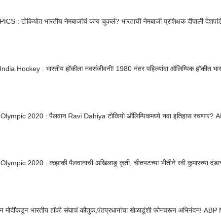
S : टोकियोत भारतीय नेमबाजांचं काय चुकलं? भारताची नेमबाजी प्रशिक्षक दीपाली देशपांडे
ndia Hockey : भारतीय हॉकीला नवसंजीवनी! 1980 नंतर पहिल्यांदा ऑलिम्पिक हॉकीत भा
Tokyo Olympic 2020 : पैलवान Ravi Dahiya टोकियो ऑलिम्पिकमध्ये नवा इतिहास रचण
lympic 2020 : कझाकी पैलवानाची अखिलाडू कृती, चीतपटच्या भीतीने रवी कुमारच्या दंडाच
ान मोदींकडून भारतीय हाॅकी संघाचं कौतुक,पंतप्रधानांचा खेळाडूंशी फोनवरून अभिनंदन! AB