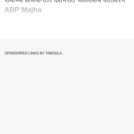
ABP Majha
Written By :
एबीपी माझा वेब टीम
05 Aug 2021 04:44 PM (IST)
भारतीय हॉकी संघानं इतिहास रचत आक्रमक जर्मनीवर मात करत
कांस्यपदकावर शिक्कामोर्तब केला आहे. तब्बल 41 वर्षांनी भारतीय पुरुष संघानं
SPONSORED LINKS BY TABOOLA
धमाकेदार खेळी करत ऑलिम्पिक पदक पटकावलं आहे. अटी-तटीच्या
सामन्यात भारतानं जर्मनीचा 5-4 अशा फरकानं पराभव केला. सामन्याच्या
सुरुवातीपासूनच जर्मनी आक्रमक खेळी करत होती. सामना सुरु झाल्यावर
अवघ्या काही मिनिटांतच पहिला गोल डागत जर्मनीनं आघाडी घेतली होती. पण,
भारतानं आपल्या संयमी खेळीच्या जोरावर जर्मनीचं आव्हान संपुष्टात आणलं.
भारताचा गोलकिपर श्रीजेशनं उत्तम खेळी करत जर्मनीचे अनेक गोल परतवून
लावले. श्रीजेशच्या अभेद्य भिंतीमुळेच भारताचा विजय सोपा झाला असं म्हटलं
तरी वावगं ठरणार नाही.
Latest Marathi News
Abp Majha
Tags :
Latest Update
Trending News
Marathi News