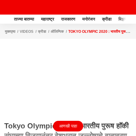
ताज्या बातम्या
महाराष्ट्र
राजकारण
मनोरंजन
क्रीडा
बिझनेस
मुख्यपृष्ठ
VIDEOS
क्रीडा
ऑलिम्पिक
TOKYO OLYMPIC 2020 : भारतीय पुरूष
हाॅकी संघाच्या विजयानंतर देशभरात जल्लोषाचे वातावरण ABP MAJHA
Tokyo Olympic 2020 : भारतीय पुरूष हाॅकी
आणखी पाहा
संघाच्या विजयानंतर देशभरात जल्लोषाचे वातावरण