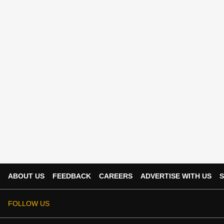
ABOUT US
FEEDBACK
CAREERS
ADVERTISE WITH US
S
FOLLOW US