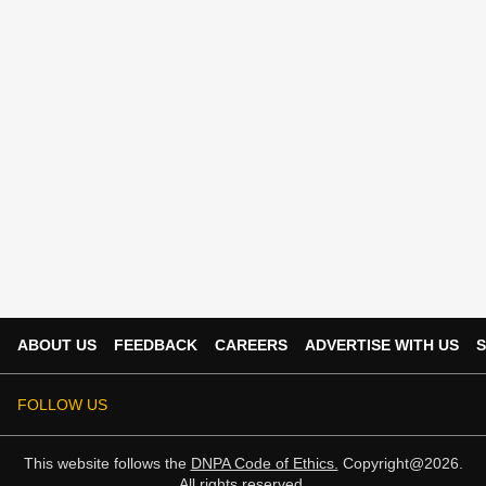
ABOUT US
FEEDBACK
CAREERS
ADVERTISE WITH US
S
FOLLOW US
This website follows the
DNPA Code of Ethics.
Copyright@2026.
All rights reserved.