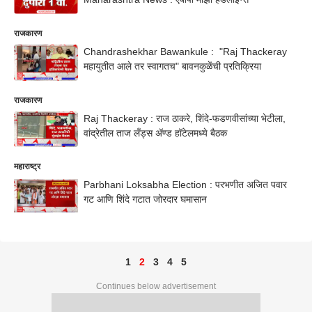
राजकारण
Chandrashekhar Bawankule : "Raj Thackeray
महायुतीत आले तर स्वागतच" बावनकुळेंची प्रतिक्रिया
राजकारण
Raj Thackeray : राज ठाकरे, शिंदे-फडणवीसांच्या भेटीला,
वांद्रेतील ताज लँड्स अ‍ॅण्ड हॉटेलमध्ये बैठक
महाराष्ट्र
Parbhani Loksabha Election : परभणीत अजित पवार
गट आणि शिंदे गटात जोरदार घमासान
1
2
3
4
5
Continues below advertisement