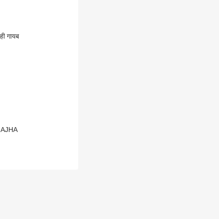
ीही गायब
P MAJHA