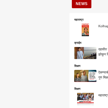
NEWS
महाराष्ट्र
Kolhapu
क्राईम
दहावीत 
झोकून द
शिक्षण
ऐकण्याच
गुण मिळ
शिक्षण
महाराष्ट