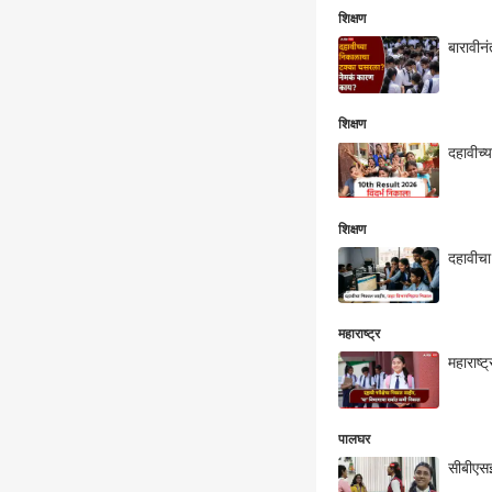
शिक्षण
बारावी
शिक्षण
दहावीच्
शिक्षण
दहावीचा
महाराष्ट्र
महाराष्ट
पालघर
सीबीएसई