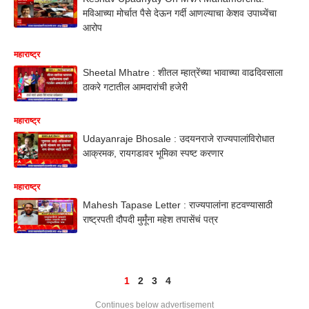
मविआच्या मोर्चात पैसे देऊन गर्दी आणल्याचा केशव उपाध्येंचा
आरोप
महाराष्ट्र
Sheetal Mhatre : शीतल म्हात्रेंच्या भावाच्या वाढदिवसाला
ठाकरे गटातील आमदारांची हजेरी
महाराष्ट्र
Udayanraje Bhosale : उदयनराजे राज्यपालांविरोधात
आक्रमक, रायगडावर भूमिका स्पष्ट करणार
महाराष्ट्र
Mahesh Tapase Letter : राज्यपालांना हटवण्यासाठी
राष्ट्रपती दौपदी मुर्मूंना महेश तपासेंचं पत्र
1
2
3
4
Continues below advertisement