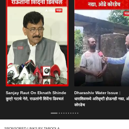
Sanjay Raut On Eknath Shinde
Dharashiv Water Issue :
कुत्रे गटाचे नेते, राऊतांनी शिंदेंना डिवचलं
धाराशिवमध्ये अतिवृष्टी होऊनही नद्या, ओ
कोरडेच
SPONSORED LINKS BY TABOOLA