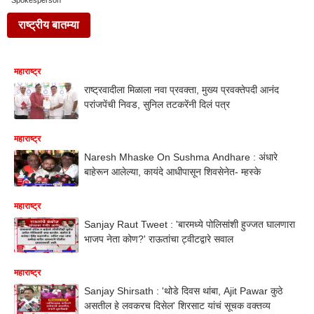
Spokesperson
राष्ट्रीय बातम्या
महाराष्ट्र
राष्ट्रवादीला मिळाला नवा प्रवक्ता, मुख्य प्रवक्तेपदी आनंद
परांजपेंची निवड, सुनिल तटकरेंनी दिलं पत्र
महाराष्ट्र
Naresh Mhaske On Sushma Andhare : अंधारे
बाहेरून आलेल्या, कायंदे आधीपासून शिवसेनेत- म्हस्के
महाराष्ट्र
Sanjay Raut Tweet : 'बारमध्ये पोलिसांशी हुज्जत घालणारा
भाजप नेता कोण?' राऊतांचा ट्वीटद्वारे सवाल
महाराष्ट्र
Sanjay Shirsath : 'थोडे दिवस थांबा, Ajit Pawar कुठे
असतील हे लवकरच दिसेल' शिरसाट यांचं सूचक वक्तव्य