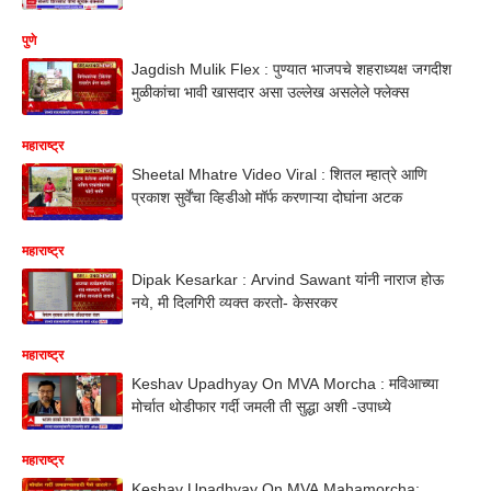
पुणे
Jagdish Mulik Flex : पुण्यात भाजपचे शहराध्यक्ष जगदीश
मुळीकांचा भावी खासदार असा उल्लेख असलेले फ्लेक्स
महाराष्ट्र
Sheetal Mhatre Video Viral : शितल म्हात्रे आणि
प्रकाश सुर्वेंचा व्हिडीओ मॉर्फ करणाऱ्या दोघांना अटक
महाराष्ट्र
Dipak Kesarkar : Arvind Sawant यांनी नाराज होऊ
नये, मी दिलगिरी व्यक्त करतो- केसरकर
महाराष्ट्र
Keshav Upadhyay On MVA Morcha : मविआच्या
मोर्चात थोडीफार गर्दी जमली ती सुद्धा अशी -उपाध्ये
महाराष्ट्र
Keshav Upadhyay On MVA Mahamorcha: