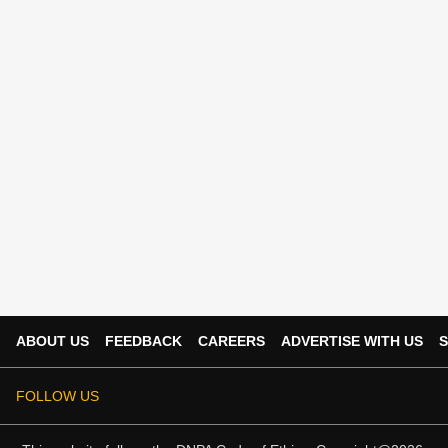
ABOUT US
FEEDBACK
CAREERS
ADVERTISE WITH US
S
FOLLOW US