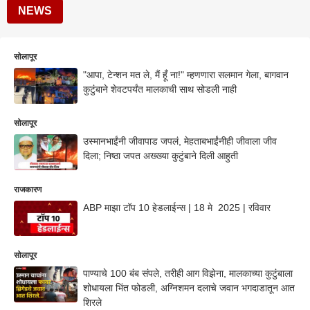
NEWS
सोलापूर
"आपा, टेन्शन मत ले, मैं हूँ ना!" म्हणणारा सलमान गेला, बागवान
कुटुंबाने शेवटपर्यंत मालकाची साथ सोडली नाही
सोलापूर
उस्मानभाईंनी जीवापाड जपलं, मेहताबभाईंनीही जीवाला जीव
दिला; निष्ठा जपत अख्ख्या कुटुंबाने दिली आहुती
राजकारण
ABP माझा टॉप 10 हेडलाईन्स | 18 मे 2025 | रविवार
सोलापूर
पाण्याचे 100 बंब संपले, तरीही आग विझेना, मालकाच्या कुटुंबाला
शोधायला भिंत फोडली, अग्निशमन दलाचे जवान भगदाडातून आत
शिरले