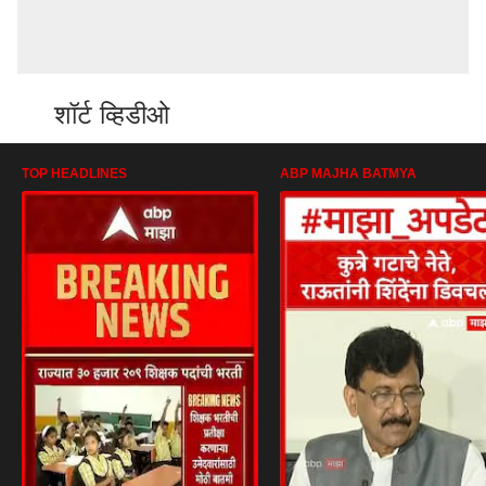
शॉर्ट व्हिडीओ
TOP HEADLINES
ABP MAJHA BATMYA