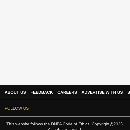
ABOUT US
FEEDBACK
CAREERS
ADVERTISE WITH US
S
FOLLOW US
This website follows the
DNPA Code of Ethics.
Copyright@2026.
All rights reserved.