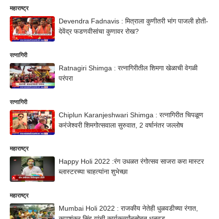
महाराष्ट्र
Devendra Fadnavis : मित्राला कुणीतरी भांग पाजली होती-
देवेंद्र फडणवीसांचा कुणावर रोख?
रत्नागिरी
Ratnagiri Shimga : रत्नागिरीतील शिमगा खेळाची वेगळी
परंपरा
रत्नागिरी
Chiplun Karanjeshwari Shimga : रत्नागिरीत चिपळूण
करंजेश्वरी शिमगोत्सवाला सुरुवात, 2 वर्षानंतर जल्लोष
महाराष्ट्र
Happy Holi 2022 :रंग उधळत रंगोत्सव साजरा करा मास्टर
ब्लास्टरच्या चाहत्यांना शुभेच्छा
महाराष्ट्र
Mumbai Holi 2022 : राजकीय नेतेही धुळवडीच्या रंगात,
कृपाशंकर सिंह यांची कार्यकर्त्यांनसोबत धुळवड