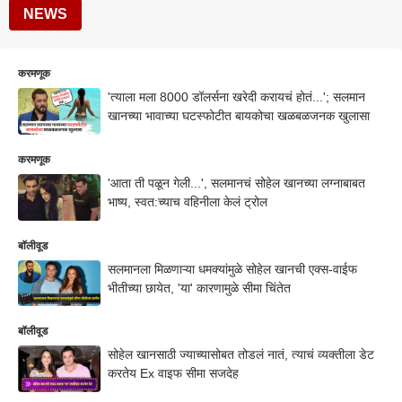
NEWS
करमणूक
'त्याला मला 8000 डॉलर्सना खरेदी करायचं होतं...'; सलमान
खानच्या भावाच्या घटस्फोटीत बायकोचा खळबळजनक खुलासा
करमणूक
'आता ती पळून गेली...', सलमानचं सोहेल खानच्या लग्नाबाबत
भाष्य, स्वत:च्याच वहिनीला केलं ट्रोल
बॉलीवूड
सलमानला मिळणाऱ्या धमक्यांमुळे सोहेल खानची एक्स-वाईफ
भीतीच्या छायेत, 'या' कारणामुळे सीमा चिंतेत
बॉलीवूड
सोहेल खानसाठी ज्याच्यासोबत तोडलं नातं, त्याचं व्यक्तीला डेट
करतेय Ex वाइफ सीमा सजदेह