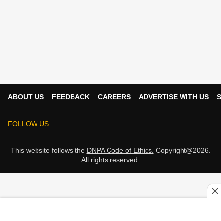
ABOUT US
FEEDBACK
CAREERS
ADVERTISE WITH US
S
FOLLOW US
This website follows the
DNPA Code of Ethics.
Copyright@2026.
All rights reserved.