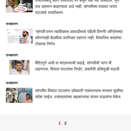
राजारामबापू आणि वसंतदादा वर बसून चहा घेत असतील, जुने
वाद उकरून काढण्याला अर्थ नाही; सांगलीच्या वादावर जयंत
पाटलांचे स्पष्टीकरण
राजकारण
'सांगली'वरून महाविकास आघाडीमध्ये पहिली ठिणगी! काँग्रेसच्या
कोणत्याही बैठकीला उपस्थित राहणार नाही, विश्वजित कदमांचा
टोकाचा निर्णय
राजकारण
मैत्रिपूर्ण असो वा शत्रूत्वाची लढाई, सांगलीची जागा मी
लढणारच; विशाल पाटलांचा निर्धार, ठाकरेंची डोकेदुखी वाढली
राजकारण
सांगलीत विशाल पाटलांना उमेदवारी नाकारल्यास राज्यात चुकीचा
संदेश जाईल, वसंतदादांच्या सहकाऱ्याचा संजय राऊतांना मेसेज
1
2