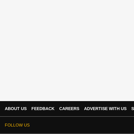
ABOUT US
FEEDBACK
CAREERS
ADVERTISE WITH US
S
FOLLOW US