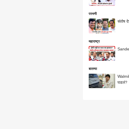
परभणी
संतोष द
महाराष्ट्र
Sandee
बातम्या
Walmik
घडलं?