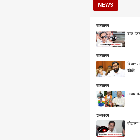
NEWS
राजकारण
बीड जिल
राजकारण
विधानपर
खेळी
राजकारण
माधव भं
राजकारण
बीडच्या