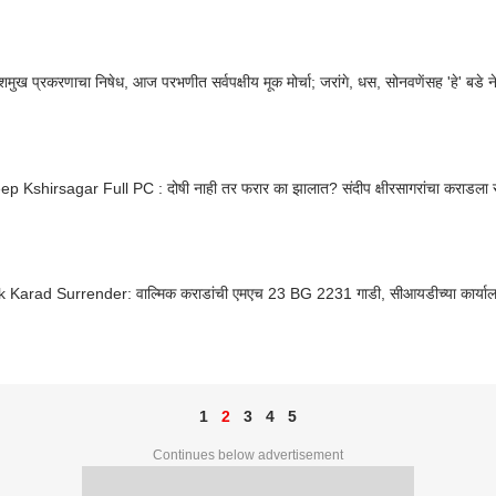
ेशमुख प्रकरणाचा निषेध, आज परभणीत सर्वपक्षीय मूक मोर्चा; जरांगे, धस, सोनवणेंसह 'हे' बडे न
p Kshirsagar Full PC : दोषी नाही तर फरार का झालात? संदीप क्षीरसागरांचा कराडला
 Karad Surrender: वाल्मिक कराडांची एमएच 23 BG 2231 गाडी, सीआयडीच्या कार्यालयात
1
2
3
4
5
Continues below advertisement