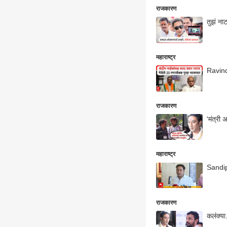
राजकारण
तुझं ना
महाराष्ट्र
Ravindr
राजकारण
'मंत्री 
महाराष्ट्र
Sandip 
राजकारण