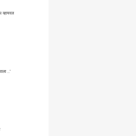
प व्हायरल
याला ..'
े