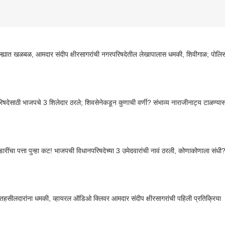
्ह्यात खळबळ, आमदार संदीप क्षीरसागरांची नगरपरिषदेतील लेखापालास धमकी, शिवीगाळ; पोलिस
िषदेसाठी भाजपचे 3 शिलेदार ठरले; शिवसेनेकडून कुणाची वर्णी? संभाव्य नाराजीनाट्य टाळण्यासा
डारींचा पत्ता पुन्हा कट! भाजपची विधानपरिषदेच्या 3 उमेदवारांची नावं ठरली, कोणाकोणाला संधी
 तहसीलदारांना धमकी, व्हायरल ऑडिओ क्लिवर आमदार संदीप क्षीरसागरांची पहिली प्रतिक्रिया