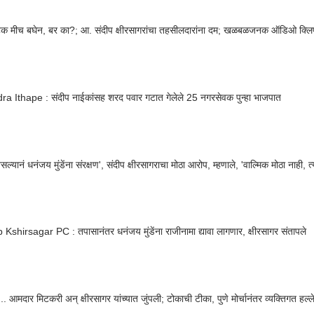
टक मीच बघेन, बर का?; आ. संदीप क्षीरसागरांचा तहसीलदारांना दम; खळबळजनक ऑडिओ क्लि
a Ithape : संदीप नाईकांसह शरद पवार गटात गेलेले 25 नगरसेवक पुन्हा भाजपात
असल्यानं धनंजय मुंडेंना संरक्षण', संदीप क्षीरसागराचा मोठा आरोप, म्हणाले, 'वाल्मिक मोठा नाही, त्
Kshirsagar PC : तपासानंतर धनंजय मुंडेंना राजीनामा द्यावा लागणार, क्षीरसागर संतापले
कलंक्या... आमदार मिटकरी अन् क्षीरसागर यांच्यात जुंपली; टोकाची टीका, पुणे मोर्चानंतर व्यक्तिगत हल्ल