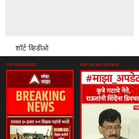
शॉर्ट व्हिडीओ
TOP HEADLINES
ABP MAJHA BATMYA