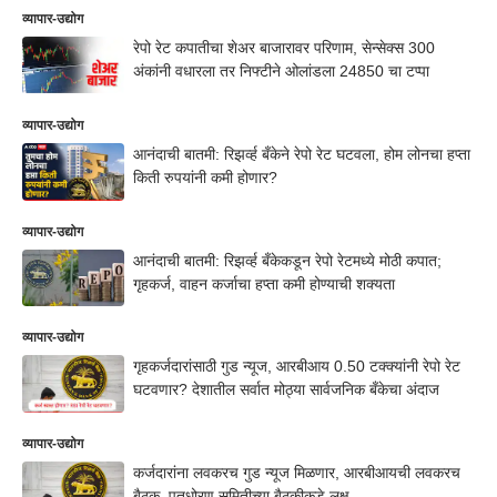
व्यापार-उद्योग
रेपो रेट कपातीचा शेअर बाजारावर परिणाम, सेन्सेक्स 300
अंकांनी वधारला तर निफ्टीने ओलांडला 24850 चा टप्पा
व्यापार-उद्योग
आनंदाची बातमी: रिझर्व्ह बँकेने रेपो रेट घटवला, होम लोनचा हप्ता
किती रुपयांनी कमी होणार?
व्यापार-उद्योग
आनंदाची बातमी: रिझर्व्ह बँकेकडून रेपो रेटमध्ये मोठी कपात;
गृहकर्ज, वाहन कर्जाचा हप्ता कमी होण्याची शक्यता
व्यापार-उद्योग
गृहकर्जदारांसाठी गुड न्यूज, आरबीआय 0.50 टक्क्यांनी रेपो रेट
घटवणार? देशातील सर्वात मोठ्या सार्वजनिक बँकेचा अंदाज
व्यापार-उद्योग
कर्जदारांना लवकरच गुड न्यूज मिळणार, आरबीआयची लवकरच
बैठक, पतधोरण समितीच्या बैठकीकडे लक्ष