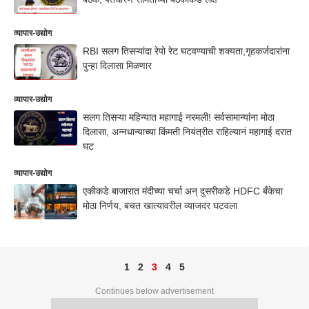
व्यापार-उद्योग
RBI सलग तिसऱ्यांदा रेपो रेट घटवण्याची शक्यता,गृहकर्जदारांना
पुन्हा दिलासा मिळणार
व्यापार-उद्योग
सलग तिसऱ्या महिन्यात महागाई नरमली! सर्वसामान्यांना मोठा
दिलासा, अन्नधान्याच्या किंमती नियंत्रीत राहिल्यानं महागाई दरात
घट
व्यापार-उद्योग
एकीकडे बाजारात मंदीच्या चर्चा अन् दुसरीकडे HDFC बँकेचा
मोठा निर्णय, बचत खात्यावरील व्याजदर घटवला
1
2
3
4
5
Continues below advertisement