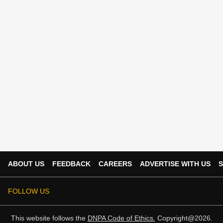
ABOUT US
FEEDBACK
CAREERS
ADVERTISE WITH US
S
FOLLOW US
This website follows the
DNPA Code of Ethics.
Copyright@2026.