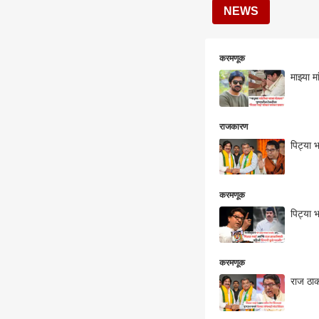
NEWS
करमणूक
माझ्या 
राजकारण
पिट्या 
करमणूक
करमणूक
राज ठाकर