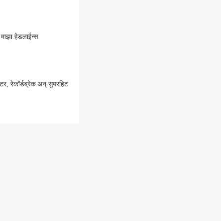
2 PM : 23 February 2024 : Maharashtra News : एबीपी माझा हेडलाईन्स
टर, रेकॉर्डब्रेक अन् सुपरहिट