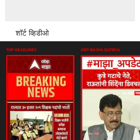
शॉर्ट व्हिडीओ
TOP HEADLINES
ABP MAJHA BATMYA