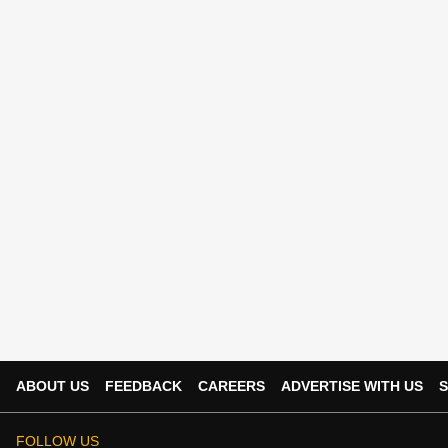
ABOUT US
FEEDBACK
CAREERS
ADVERTISE WITH US
S
FOLLOW US