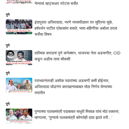
नेत्याचं व्हाट्सअप स्टेटस चर्चेत
पुणे
इंदापुरात अजितदादा, भरणे व्यासपीठावर तर सुप्रिया सुळे,
हर्षवर्धन पाटील प्रेक्षकांत बसले; भावा-बहिणीचा अबोला ठरला
चर्चेचा विषय
पुणे
वाल्मिक कराडचं पुणे कनेक्शन, भाजपचा नेता अडचणीत; CID
कडून अडीच तास चौकशी
पुणे
पराभवानंतरही अशोक पवारांच्या अडचणी कमी होईनात,
अजितदादा घोडगंगा कारखान्याबाबत मोठा निर्णय घेण्याच्या
तयारीत
पुणे
पुण्याच्या पालकमंत्री पदाबाबत माधुरी मिसाळ यांचं मोठं वक्तव्य;
म्हणाल्या, 'पुण्याचे पालकमंत्री कोणतेही दादा झाले तरी...'