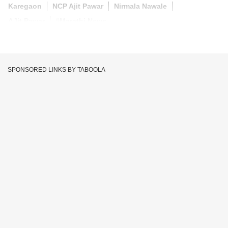
Karegaon
NCP Ajit Pawar
Nirmala Nawale
AJit Pawar
#Marathi News
SPONSORED LINKS BY TABOOLA