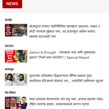
NEWS
क्राईम
सोलापुरात बनावट मद्यनिर्मितीचा कारखाना उद्ध्वस्त, तब्बल 2
कोटी रुपयांचा मुद्देमाल जप्त, 48 हजारांहून अधिक बनावट
मद्याच्या बाटल्याही जप्त
NEWS
Jamun & Drought : जांभळाचा सडा आणि दुष्काळाचा
इशारा? निसर्ग काय सांगतोय? | Special Report
करमणूक
धुरंधरच्या प्रोडक्शन डिझायनरवर लैंगिक छळाचा गुन्हा;
एकटीलाच हॉटेलमध्ये बोलवलं अन्..; आरोपीची जामिनावर सुटका
शेत-शिवार
कांदा उत्पादक शेतकऱ्यांचा अंत पाहू नका, अन्यथा महागात पडेल,
रोहित पवारांचा इशारा, लासलगावमध्ये करणार एल्गार