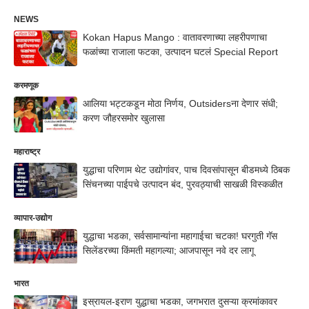
NEWS
Kokan Hapus Mango : वातावरणाच्या लहरीपणाचा
फळांच्या राजाला फटका, उत्पादन घटलं Special Report
करमणूक
आलिया भट्टकडून मोठा निर्णय, Outsidersना देणार संधी;
करण जौहरसमोर खुलासा
महाराष्ट्र
युद्धाचा परिणाम थेट उद्योगांवर, पाच दिवसांपासून बीडमध्ये ठिबक
सिंचनच्या पाईपचे उत्पादन बंद, पुरवठ्याची साखळी विस्कळीत
व्यापार-उद्योग
युद्धाचा भडका, सर्वसामान्यांना महागाईचा चटका! घरगुती गॅस
सिलेंडरच्या किंमती महागल्या; आजपासून नवे दर लागू
भारत
इस्रायल-इराण युद्धाचा भडका, जगभरात दुसऱ्या क्रमांकावर