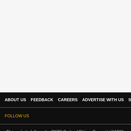
ABOUT US
FEEDBACK
CAREERS
ADVERTISE WITH US
S
FOLLOW US