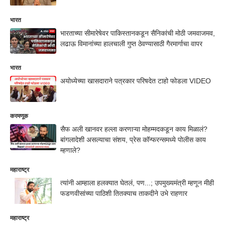
भारत
भारताच्या सीमारेषेवर पाकिस्तानकडून सैनिकांची मोठी जमवाजमव,
लढाऊ विमानांच्या हालचाली गुप्त ठेवण्यासाठी गैरमार्गाचा वापर
भारत
अयोध्येच्या खासदाराने पत्रकार परिषदेत टाहो फोडला VIDEO
करमणूक
सैफ अली खानवर हल्ला करणाऱ्या मोहम्मदकडून काय मिळालं?
बांगलादेशी असल्याचा संशय, प्रेस कॉन्फरन्समध्ये पोलीस काय
म्हणाले?
महाराष्ट्र
त्यांनी आम्हाला हलक्यात घेतलं, पण...; उपमुख्यमंत्री म्हणून मीही
फडणवीसांच्या पाठिशी तितक्याच ताकदीने उभे राहणार
महाराष्ट्र