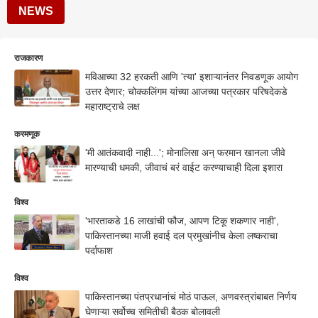
NEWS
राजकारण
मविआच्या 32 हरकती आणि 'त्या' इशाऱ्यानंतर निवडणूक आयोग
उत्तर देणार; चोक्कलिंगम यांच्या आजच्या पत्रकार परिषदेकडे
महाराष्ट्राचे लक्ष
करमणूक
'मी आतंकवादी नाही...'; मोनालिसा अन् फरमान खानला जीवे
मारण्याची धमकी, जीवाचं बरं वाईट करण्याचाही दिला इशारा
विश्व
'भारताकडे 16 लाखांची फौज, आपण टिकू शकणार नाही',
पाकिस्तानच्या माजी हवाई दल प्रमुखांनीच केला लष्कराचा
पर्दाफाश
विश्व
पाकिस्तानच्या पंतप्रधानांचं मोठं पाऊल, अणवस्त्रांबाबत निर्णय
घेणाऱ्या सर्वोच्च समितीची बैठक बोलावली