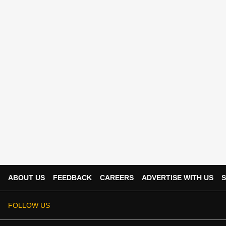
ABOUT US
FEEDBACK
CAREERS
ADVERTISE WITH US
S
FOLLOW US