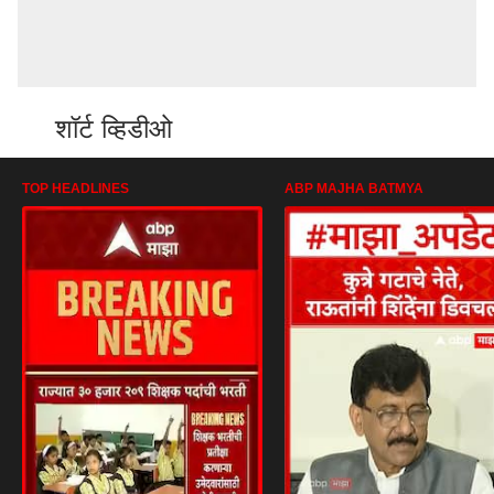
शॉर्ट व्हिडीओ
TOP HEADLINES
ABP MAJHA BATMYA