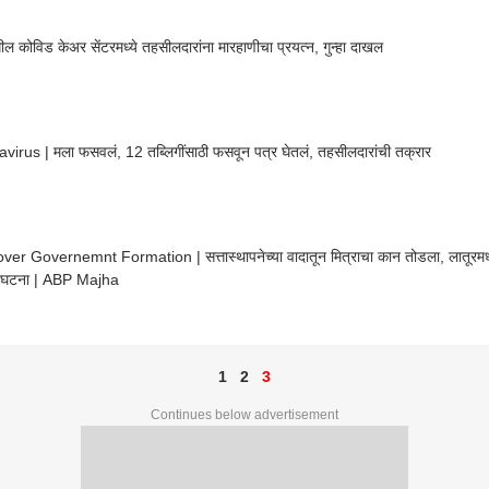
ील कोविड केअर सेंटरमध्ये तहसीलदारांना मारहाणीचा प्रयत्न, गुन्हा दाखल
irus | मला फसवलं, 12 तब्लिगींसाठी फसवून पत्र घेतलं, तहसीलदारांची तक्रार
ver Governemnt Formation | सत्तास्थापनेच्या वादातून मित्राचा कान तोडला, लातूरमधी
र घटना | ABP Majha
1
2
3
Continues below advertisement