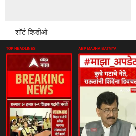
शॉर्ट व्हिडीओ
TOP HEADLINES
ABP MAJHA BATMYA