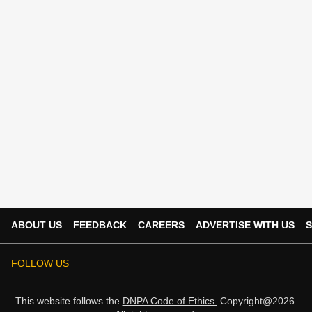
ABOUT US
FEEDBACK
CAREERS
ADVERTISE WITH US
S
FOLLOW US
This website follows the
DNPA Code of Ethics.
Copyright@2026.