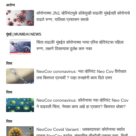
आरोग्य
कोरोनाच्या JN1 व्हेरियंटमुळे डोकेदुखी वाढली! मुंबईतही कोरोनाचे
वाढते रुग्ण, पालिका प्रशासन सतर्क
मुंबई | MUMBAI NEWS
चिंता वाढली! मुंबईत कोरोनाच्या नव्या एरिस व्हेरियंटचा पहिला
रुग्ण, लक्षणे दिसल्यास दुर्लक्ष करु नका
विश्व
NeoCov coronavirus: नवा व्हेरियंट Neo Cov विरोधात
लस कितपत प्रभावी ? पाहा तज्ज्ञांनी काय दिले उत्तर
विश्व
NeoCov coronavirus: कोरोनाचा नवा व्हेरियंट Neo Cov
ने वाढवली चिंता, नेमका काय आहे हा प्रकार? कितपत धोका?
विश्व
NeoCov Covid Variant : धक्कादायक! कोरोनाचा सर्वात
घातक NeoCov स्ट्रेन; संक्रमित तीनपैकी एकाचा मृत्यू, चिनी