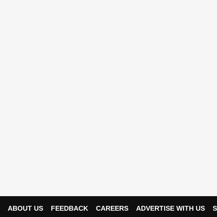
ABOUT US
FEEDBACK
CAREERS
ADVERTISE WITH US
S