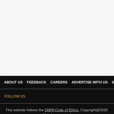
ABOUT US
FEEDBACK
CAREERS
ADVERTISE WITH US
S
FOLLOW US
This website follows the
DNPA Code of Ethics.
Copyright@2026.