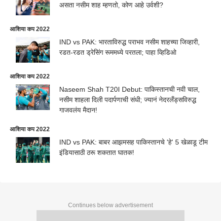
असता नसीम शाह म्हणतो, कोण आहे उर्वशी?
आशिया कप 2022
IND vs PAK: भारताविरुद्ध पराभव नसीम शाहच्या जिव्हारी,
रडत-रडत ड्रेसिंग रूममध्ये परतला; पाहा व्हिडिओ
आशिया कप 2022
Naseem Shah T20I Debut: पाकिस्तानची नवी चाल,
नसीम शाहला दिली पदार्पणाची संधी; ज्यानं नेदरलँड्सविरुद्ध
गाजवलंय मैदान!
आशिया कप 2022
IND vs PAK: बाबर आझमसह पाकिस्तानचे 'हे' 5 खेळाडू टीम
इंडियासाठी ठरू शकतात घातक!
Continues below advertisement