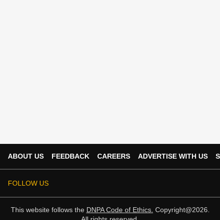
ABOUT US
FEEDBACK
CAREERS
ADVERTISE WITH US
S
FOLLOW US
This website follows the
DNPA Code of Ethics.
Copyright@2026.
All rights reserved.