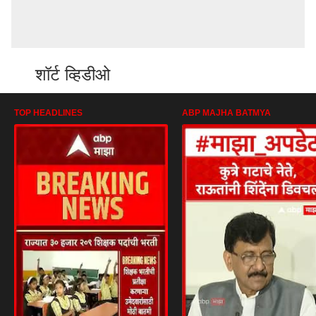
शॉर्ट व्हिडीओ
TOP HEADLINES
ABP MAJHA BATMYA